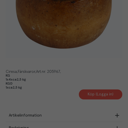
Ciresa
Färskvaror
Art.nr.
205967
KG
1x4xca2,5 kg
KGD
1xca2,5 kg
Köp (Logga in)
Artikelinformation