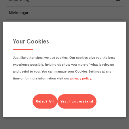
Beskrivning
Märkningar
Näringsdeklaration
32.2
kg
Your Cookies
Klimatavtryck
CO₂e/kg
Varje kilo av varan påverkar klimatet motsvarande
utsläppen av 32.2 kg koldioxid.
Just like other sites, we use cookies. Our cookies give you the best
Läs mer om hur vi beräknar klimatavtryck
experience possible, helping us show you more of what is relevant
and useful to you. You can manage your
Cookies Settings
at any
time or for more information visit our
privacy policy
.
Reject All
Yes, I understand