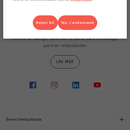
LÄS MER
Reject All
Yes, I understand
Ta del av Menigo Partner
Du som är Menigo-kund kan ta del av våra förmånliga 
partner-erbjudanden
LÄS MER
Branscherbjudande