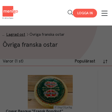
Menigo
LOGGA IN
Lagrad ost
Övriga franska ostar
Övriga franska ostar
Varor (1 st)
Populärast
17.5
kg CO₂e/kg
Coeur Basque "Fransk Bondost"