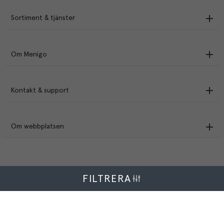
Sortiment & tjänster
Om Menigo
Kontakt & support
Om webbplatsen
FILTRERA
Menigo Foodservice AB
Box 1120, 721 28 Västerås