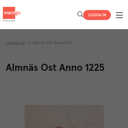
Menigo
LOGGA IN
Lagrad ost
Almnäs Ost Anno 1225
Almnäs Ost Anno 1225