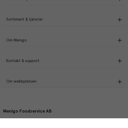
Sortiment & tjänster
Om Menigo
Kontakt & support
Om webbplatsen
Menigo Foodservice AB
Box 1120, 721 28 Västerås