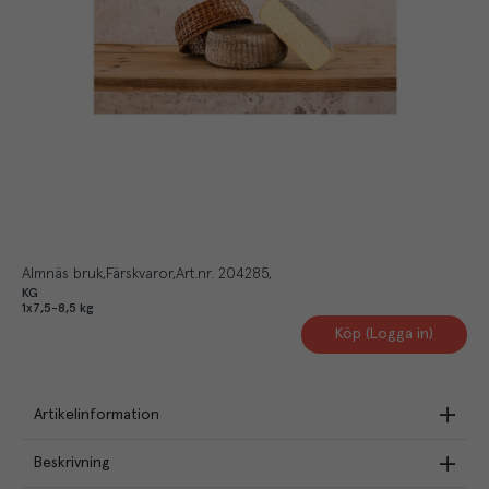
Almnäs bruk
Färskvaror
Art.nr.
204285
KG
1x7,5-8,5 kg
Köp (Logga in)
Artikelinformation
Beskrivning