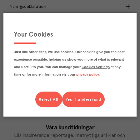
Näringsdeklaration
16.5
kg
Klimatavtryck
CO₂e/kg
Your Cookies
Varje kilo av varan påverkar klimatet motsvarande
utsläppen av 16.5 kg koldioxid.
Läs mer om hur vi beräknar klimatavtryck
Just like other sites, we use cookies. Our cookies give you the best
experience possible, helping us show you more of what is relevant
and useful to you. You can manage your
Cookies Settings
at any
time or for more information visit our
privacy policy
.
Reject All
Yes, I understand
Våra kundtidningar
Läs inspirerande reportage, matnyttiga artiklar och 