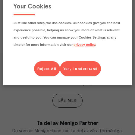
Your Cookies
Näringsdeklaration
Just like other sites, we use cookies. Our cookies give you the best
experience possible, helping us show you more of what is relevant
and useful to you. You can manage your
Cookies Settings
at any
time or for more information visit our
privacy policy
.
Våra kundtidningar
Reject All
Yes, I understand
Läs inspirerande reportage, matnyttiga artiklar och 
ta del av aktuella kampanjer.
LÄS MER
Ta del av Menigo Partner
Du som är Menigo-kund kan ta del av våra förmånliga 