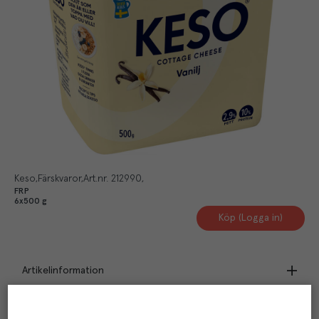
Keso
Färskvaror
Art.nr.
212990
FRP
6x500 g
Köp (Logga in)
Artikelinformation
Beskrivning