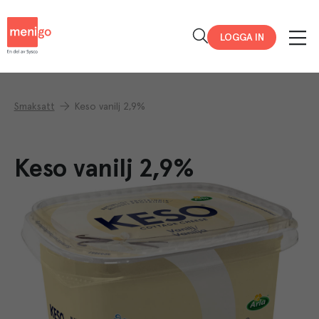
Menigo
LOGGA IN
Smaksatt
Keso vanilj 2,9%
Keso vanilj 2,9%