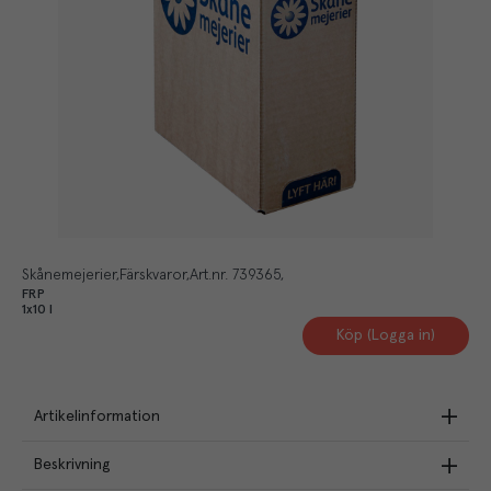
Skånemejerier
Färskvaror
Art.nr.
739365
FRP
1x10 l
Köp (Logga in)
Artikelinformation
Beskrivning