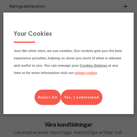
Näringsdeklaration
1.2
kg
Klimatavtryck
CO₂e/kg
Your Cookies
Varje kilo av varan påverkar klimatet motsvarande
utsläppen av 1.2 kg koldioxid.
Läs mer om hur vi beräknar klimatavtryck
Just like other sites, we use cookies. Our cookies give you the best
experience possible, helping us show you more of what is relevant
and useful to you. You can manage your
Cookies Settings
at any
time or for more information visit our
privacy policy
.
Reject All
Yes, I understand
Våra kundtidningar
Läs inspirerande reportage, matnyttiga artiklar och 