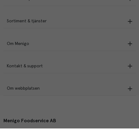
Sortiment & tjänster
Om Menigo
Kontakt & support
Om webbplatsen
Menigo Foodservice AB
Box 1120, 721 28 Västerås