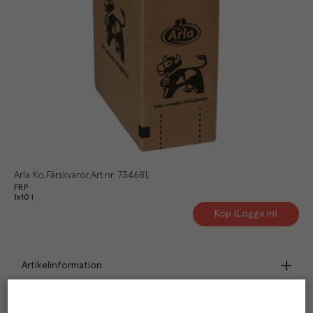
Arla Ko
Färskvaror
Art.nr.
734681
FRP
1x10 l
Köp (Logga in)
Artikelinformation
Beskrivning