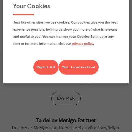
Your Cookies
Näringsdeklaration
Just like other sites, we use cookies. Our cookies give you the best
experience possible, helping us show you more of what is relevant
and useful to you. You can manage your
Cookies Settings
at any
time or for more information visit our
privacy policy
.
Våra kundtidningar
Reject All
Yes, I understand
Läs inspirerande reportage, matnyttiga artiklar och 
ta del av aktuella kampanjer.
LÄS MER
Ta del av Menigo Partner
Du som är Menigo-kund kan ta del av våra förmånliga 