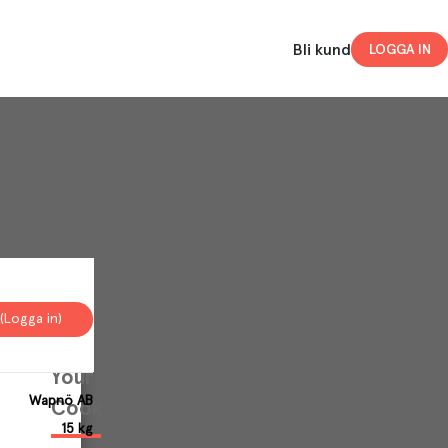
Bli kund
LOGGA IN
(Logga in)
Your
Wapnö AB
Cookies
15 kg