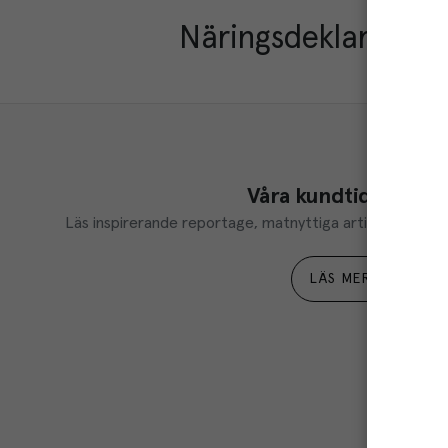
Näringsdeklaration
Våra kundtidningar
Läs inspirerande reportage, matnyttiga artiklar och ta d
LÄS MER