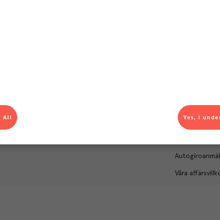
Om Menigo
Kontakt & s
Företagsfakta
Bli kund
Företagsledning
Kundservice
Hållbarhet
Säljavdelning
Branschsamarbeten
Kontor & lager
 All
Yes, I unde
Press & media
För dig som le
Karriär
Produktlarm
Autogiroanmä
Våra affärsvillk