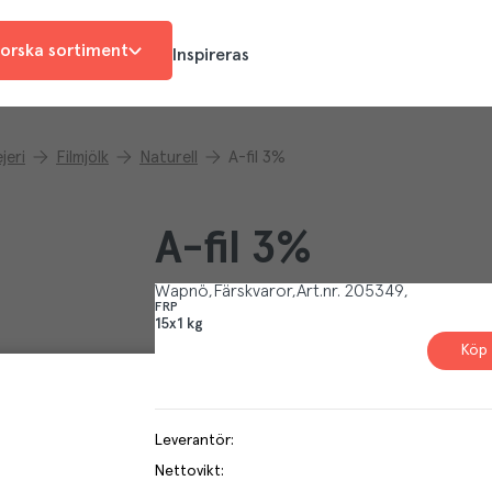
orska sortiment
Inspireras
jeri
Filmjölk
Naturell
A-fil 3%
A-fil 3%
Wapnö
Färskvaror
Art.nr.
205349
FRP
15x1 kg
Köp 
Leverantör
:
Nettovikt
: