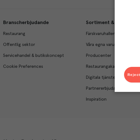
Branscherbjudande
Sortiment & tjänster
Restaurang
Färskvaruhallen
Offentlig sektor
Våra egna varumärken
Servicehandel & butikskoncept
Producenter
Cookie Preferences
Restaurangakademien
Reject
Digitala tjänster
Partnererbjudanden
Inspiration