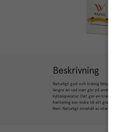
Beskrivning
Naturligt god och krämig filmjölk. Våra filpr
längre än vad man gör på andra mejerier. 
kyltemperatur. Det ger en krämig och god
hantering kan bidra till att grädden flyter u
filen. Naturligt innehåll av vitaminer och n