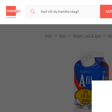
Menigo
Utf
Hem
Mat
Mejeri, ost & ägg
Me