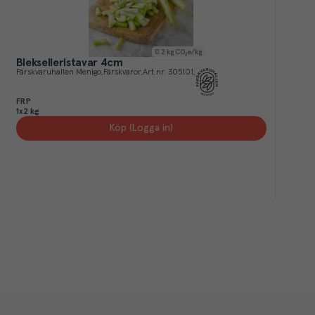
0.2
kg CO₂e/kg
Blekselleristavar 4cm
Färskvaruhallen Menigo
Färskvaror
Art.nr.
305101
FRP
1x2 kg
Köp (Logga in)