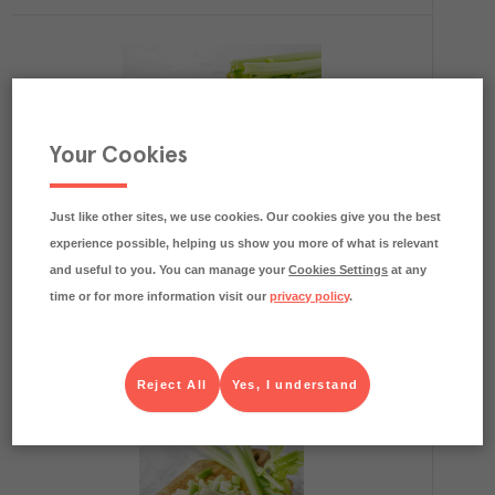
Your Cookies
0.2
kg CO₂e/kg
Blekselleristavar 5-7cm
Färskvaruhallen Menigo
Färskvaror
Art.nr.
302158
Just like other sites, we use cookies. Our cookies give you the best
experience possible, helping us show you more of what is relevant
FRP
and useful to you. You can manage your
Cookies Settings
at any
1x2 kg
time or for more information visit our
privacy policy
.
Köp (Logga in)
Reject All
Yes, I understand