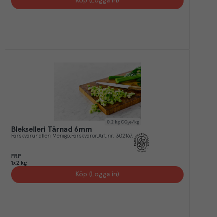
Köp (Logga in)
0.2
kg CO₂e/kg
Blekselleri Tärnad 6mm
Färskvaruhallen Menigo
Färskvaror
Art.nr.
302167
FRP
1x2 kg
Köp (Logga in)