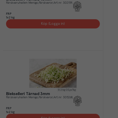
Färskvaruhallen Menigo
Färskvaror
Art.nr.
302159
FRP
1x2 kg
Köp (Logga in)
0.2
kg CO₂e/kg
Blekselleri Tärnad 3mm
Färskvaruhallen Menigo
Färskvaror
Art.nr.
305268
FRP
1x2 kg