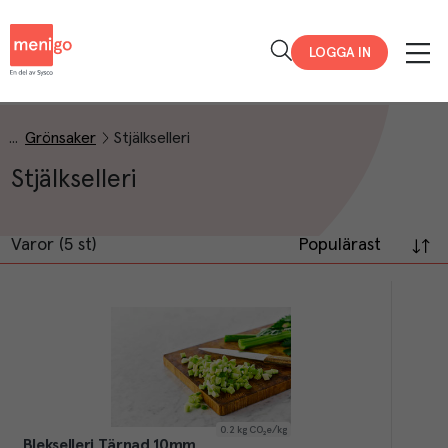
Menigo
LOGGA IN
Grönsaker
Stjälkselleri
Stjälkselleri
Varor (5 st)
Populärast
0.2
kg CO₂e/kg
Blekselleri Tärnad 10mm