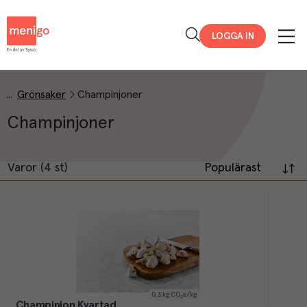
Menigo
LOGGA IN
Grönsaker
Champinjoner
Champinjoner
Varor (4 st)
Populärast
0.3
kg CO₂e/kg
Champinjon Kvartad