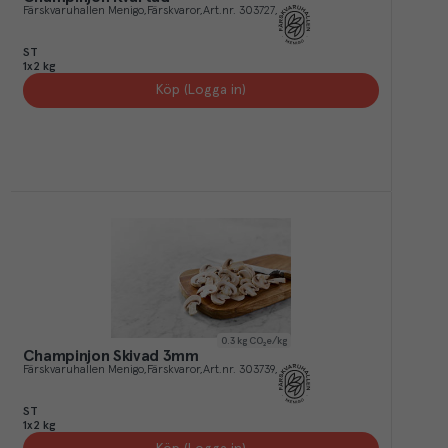
Färskvaruhallen Menigo
Färskvaror
Art.nr.
303727
ST
1x2 kg
Köp (Logga in)
0.3
kg CO₂e/kg
Champinjon Skivad 3mm
Färskvaruhallen Menigo
Färskvaror
Art.nr.
303739
ST
1x2 kg