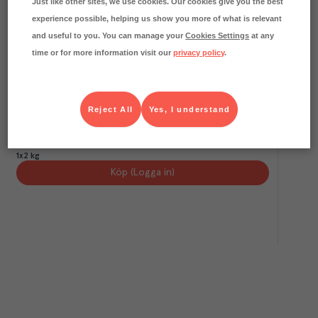
Just like other sites, we use cookies. Our cookies give you the best
experience possible, helping us show you more of what is relevant
and useful to you. You can manage your
Cookies Settings
at any
time or for more information visit our
privacy policy
.
0.1
kg CO₂e/kg
Skogschampinjon Skivad 3mm
Reject All
Yes, I understand
Färskvaruhallen Menigo
Färskvaror
Art.nr.
304237
FRP
1x2 kg
Köp (Logga in)