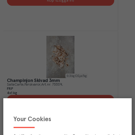
Köp (Logga in)
0.3
kg CO₂e/kg
Champinjon Skivad 3mm
SallaCarte
Färskvaror
Art.nr.
755574
FRP
4x1 kg
Köp (Logga in)
Your Cookies