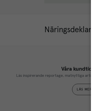
Näringsdeklaration
Våra kundtidningar
Läs inspirerande reportage, matnyttiga artiklar och ta d
LÄS MER