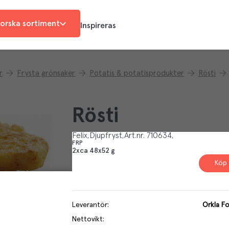
orska sortiment
Inspireras
r
Frysta grönsaker
Potatis & potatisprodukter
Rösti
Rösti
Felix
Djupfryst
Art.nr.
710634
FRP
2xca 48x52 g
Köp 
Leverantör
:
Orkla F
Nettovikt
: