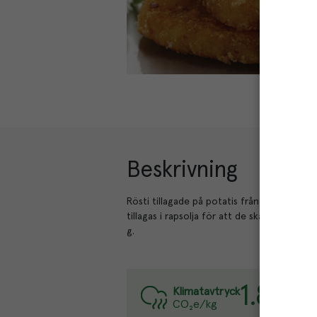
Beskrivning
Rösti tillagade på potatis från utvalda odl
tillagas i rapsolja för att de ska bli extra k
g.
1.8
kg
Varj
Klimatavtryck
CO₂e/kg
Läs 