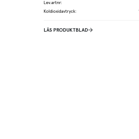
Lev.artnr
:
Koldioxidavtryck
:
LÄS PRODUKTBLAD
Praktisk
are. Röstin görs på riven potatis blandad med lök som
Förfriterad
rispiga och goda. Tillagade i Eslöv. 5 kg. ca 96 st à 52
e kilo av varan påverkar klimatet motsvarande utsläppen av 1.8 kg 
mer om hur vi beräknar klimatavtryck