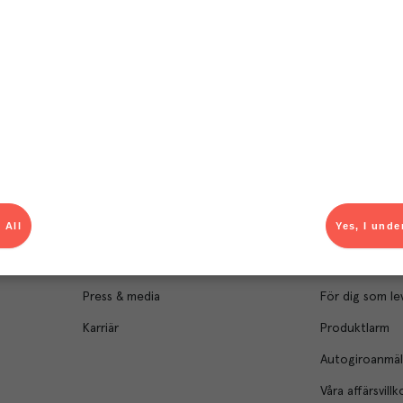
Om Menigo
Kontakt & s
Företagsfakta
Bli kund
Företagsledning
Kundservice
 All
Yes, I unde
Hållbarhet
Säljavdelning
Branschsamarbeten
Kontor & lager
Press & media
För dig som le
Karriär
Produktlarm
Autogiroanmä
Våra affärsvillk