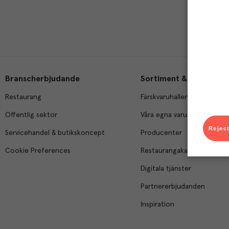
Branscherbjudande
Sortiment & tjänster
Restaurang
Färskvaruhallen
Offentlig sektor
Våra egna varumärken
Reject
Servicehandel & butikskoncept
Producenter
Cookie Preferences
Restaurangakademien
Digitala tjänster
Partnererbjudanden
Inspiration