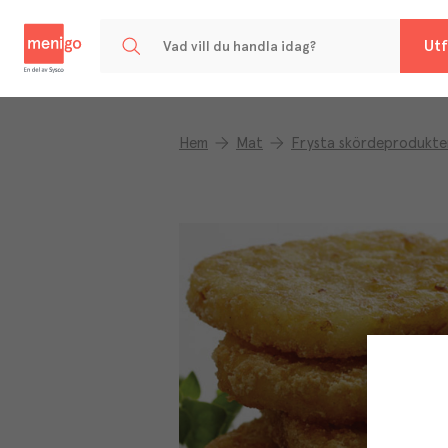
Menigo
Utf
Hem
Mat
Frysta skördeprodukte