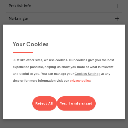
Praktisk info
Märkningar
Näringsdeklaration
Your Cookies
1.5
kg
Klimatavtryck
CO₂e/kg
Varje kilo av varan påverkar klimatet motsvarande
Just like other sites, we use cookies. Our cookies give you the best
utsläppen av 1.5 kg koldioxid.
experience possible, helping us show you more of what is relevant
Läs mer om hur vi beräknar klimatavtryck
and useful to you. You can manage your
Cookies Settings
at any
time or for more information visit our
privacy policy
.
Reject All
Yes, I understand