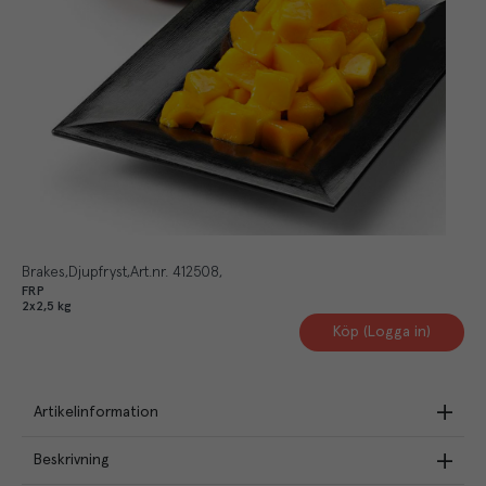
Brakes
Djupfryst
Art.nr.
412508
FRP
2x2,5 kg
Köp (Logga in)
Artikelinformation
Beskrivning