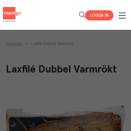
Menigo
LOGGA IN
Varmrökt
Laxfilé Dubbel Varmrökt
Laxfilé Dubbel Varmrökt