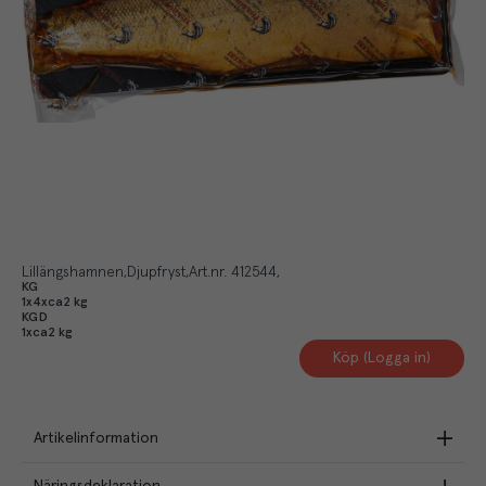
Lillängshamnen
Djupfryst
Art.nr.
412544
KG
1x4xca2 kg
KGD
1xca2 kg
Köp (Logga in)
Artikelinformation