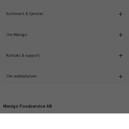
Sortiment & tjänster
Om Menigo
Kontakt & support
Om webbplatsen
Menigo Foodservice AB
Box 1120, 721 28 Västerås