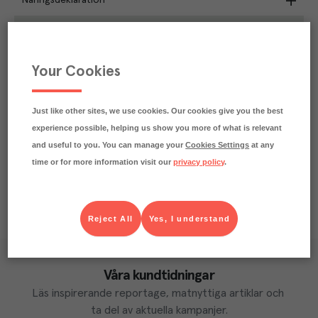
Näringsdeklaration
3.8
kg
Klimatavtryck
CO₂e/kg
Varje kilo av varan påverkar klimatet motsvarande
Your Cookies
utsläppen av 3.8 kg koldioxid.
Läs mer om hur vi beräknar klimatavtryck
Just like other sites, we use cookies. Our cookies give you the best
experience possible, helping us show you more of what is relevant
and useful to you. You can manage your
Cookies Settings
at any
time or for more information visit our
privacy policy
.
Reject All
Yes, I understand
Våra kundtidningar
Läs inspirerande reportage, matnyttiga artiklar och 
ta del av aktuella kampanjer.