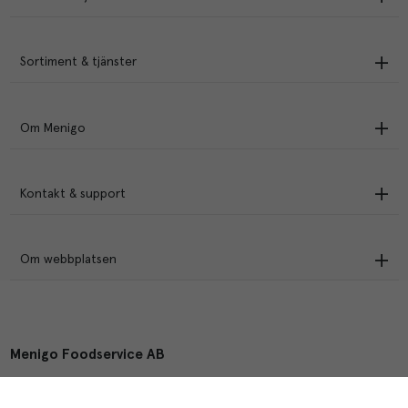
Sortiment & tjänster
Om Menigo
Kontakt & support
Om webbplatsen
Menigo Foodservice AB
Box 1120, 721 28 Västerås