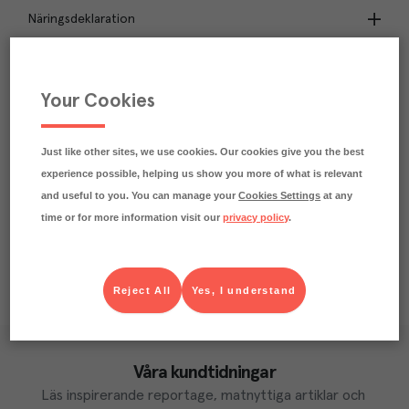
Näringsdeklaration
7.9
kg
Klimatavtryck
CO₂e/kg
Your Cookies
Varje kilo av varan påverkar klimatet motsvarande
utsläppen av 7.9 kg koldioxid.
Läs mer om hur vi beräknar klimatavtryck
Just like other sites, we use cookies. Our cookies give you the best
experience possible, helping us show you more of what is relevant
and useful to you. You can manage your
Cookies Settings
at any
time or for more information visit our
privacy policy
.
Reject All
Yes, I understand
Våra kundtidningar
Läs inspirerande reportage, matnyttiga artiklar och 