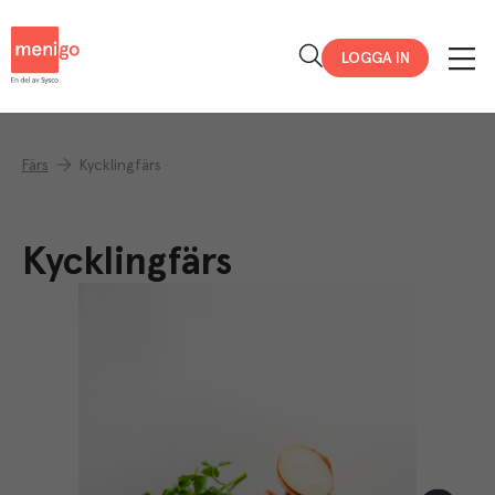
Menigo
LOGGA IN
Färs
Kycklingfärs
Kycklingfärs