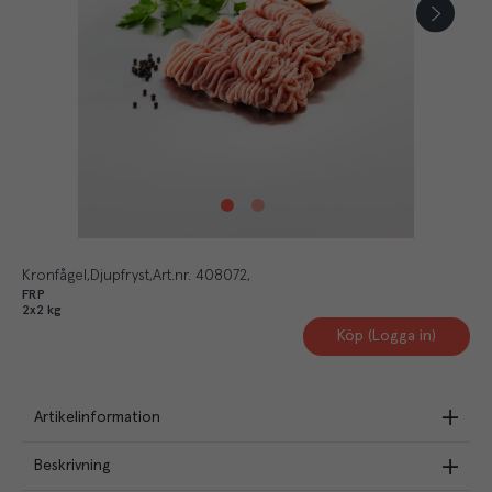
Kronfågel
Djupfryst
Art.nr.
408072
FRP
2x2 kg
Köp (Logga in)
Artikelinformation
Beskrivning