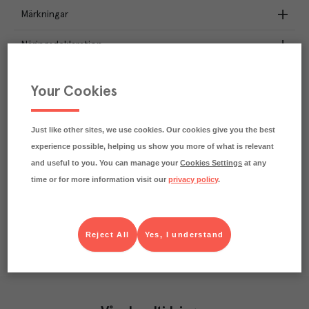
Märkningar
Näringsdeklaration
2.5
kg
Klimatavtryck
Your Cookies
CO₂e/kg
Varje kilo av varan påverkar klimatet motsvarande
utsläppen av 2.5 kg koldioxid.
Just like other sites, we use cookies. Our cookies give you the best
Läs mer om hur vi beräknar klimatavtryck
experience possible, helping us show you more of what is relevant
and useful to you. You can manage your
Cookies Settings
at any
time or for more information visit our
privacy policy
.
Reject All
Yes, I understand