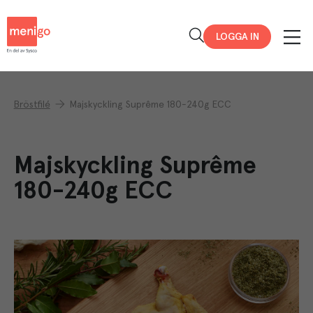
Menigo
LOGGA IN
Bröstfilé
Majskyckling Suprême 180-240g ECC
Majskyckling Suprême
180-240g ECC