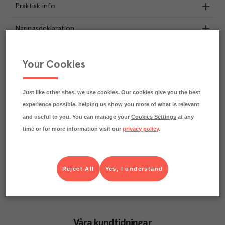
Praktisk info
Näringsdeklaration
3.5
kg
Klimatavtryck
Your Cookies
CO₂e/kg
Varje kilo av varan påverkar klimatet motsvarande
utsläppen av 3.5 kg koldioxid.
Just like other sites, we use cookies. Our cookies give you the best
Läs mer om hur vi beräknar klimatavtryck
experience possible, helping us show you more of what is relevant
and useful to you. You can manage your
Cookies Settings
at any
time or for more information visit our
privacy policy
.
Reject All
Yes, I understand
Våra kundtidningar