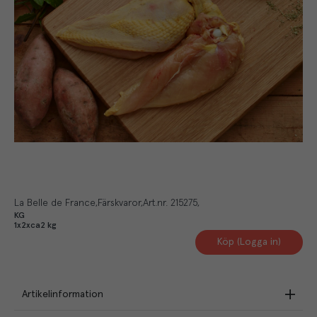
La Belle de France
Färskvaror
Art.nr.
215275
KG
1x2xca2 kg
Köp (Logga in)
Artikelinformation