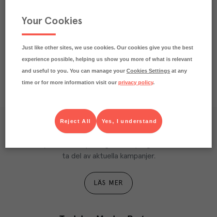
Märkningar
Your Cookies
Näringsdeklaration
Just like other sites, we use cookies. Our cookies give you the best
experience possible, helping us show you more of what is relevant
and useful to you. You can manage your
Cookies Settings
at any
time or for more information visit our
privacy policy
.
Reject All
Yes, I understand
Våra kundtidningar
Läs inspirerande reportage, matnyttiga artiklar och 
ta del av aktuella kampanjer.
LÄS MER