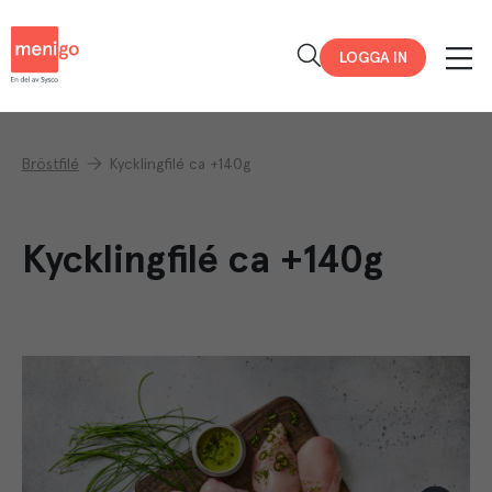
Menigo
LOGGA IN
Bröstfilé
Kycklingfilé ca +140g
Kycklingfilé ca +140g