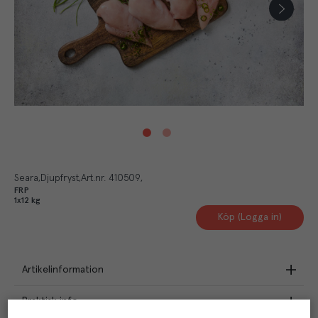
Seara
Djupfryst
Art.nr.
410509
FRP
1x12 kg
Köp (Logga in)
Artikelinformation
Praktisk info