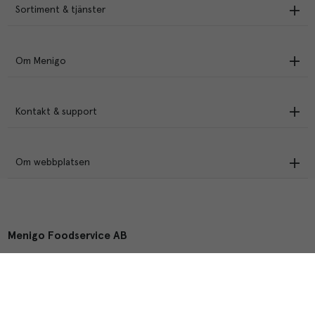
Sortiment & tjänster
Om Menigo
Kontakt & support
Om webbplatsen
Menigo Foodservice AB
Box 1120, 721 28 Västerås
© Menigo 2026
[
esales
]