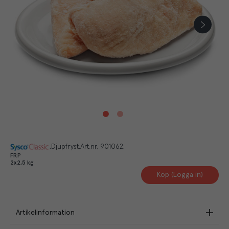
Djupfryst
Art.nr.
901062
FRP
2x2,5 kg
Köp (Logga in)
Artikelinformation