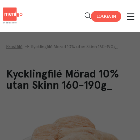
Menigo
LOGGA IN
Bröstfilé
Kycklingfilé Mörad 10% utan Skinn 160-190g_
Kycklingfilé Mörad 10%
utan Skinn 160-190g_