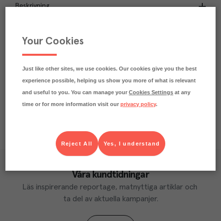
Beskrivning
Praktisk info
Your Cookies
Märkningar
Just like other sites, we use cookies. Our cookies give you the best
Näringsdeklaration
experience possible, helping us show you more of what is relevant
and useful to you. You can manage your
Cookies Settings
at any
time or for more information visit our
privacy policy
.
Reject All
Yes, I understand
Våra kundtidningar
Läs inspirerande reportage, matnyttiga artiklar och 
ta del av aktuella kampanjer.