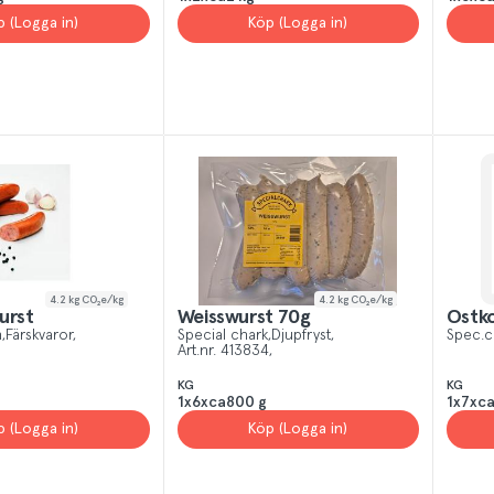
p (Logga in)
Köp (Logga in)
4.2
kg CO₂e/kg
4.2
kg CO₂e/kg
urst
Weisswurst 70g
Ostko
h
Färskvaror
Special chark
Djupfryst
Spec.c
Art.nr.
413834
KG
KG
1x6xca800 g
1x7xc
p (Logga in)
Köp (Logga in)