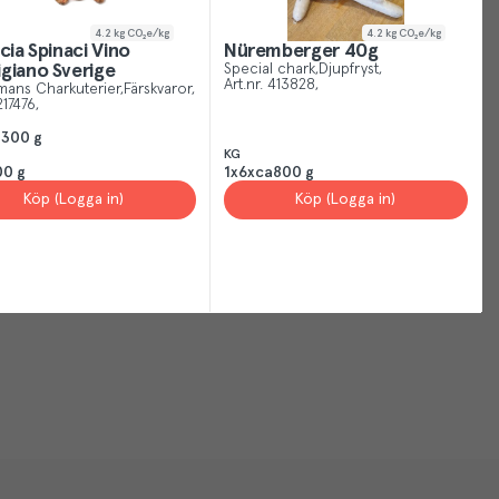
4.2
kg CO₂e/kg
4.2
kg CO₂e/kg
ccia Spinaci Vino
Nüremberger 40g
giano Sverige
Special chark
Djupfryst
Art.nr.
413828
mans Charkuterier
Färskvaror
217476
a300 g
KG
00 g
1x6xca800 g
Köp (Logga in)
Köp (Logga in)