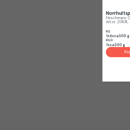
Norrhultsp
Hirschmans C
Art.nr.
217474
KG
1x6xca300 g
KGD
1xca300 g
Kö