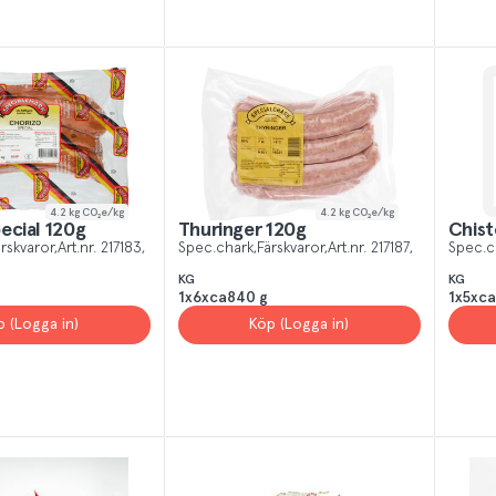
4.2
kg CO₂e/kg
4.2
kg CO₂e/kg
ecial 120g
Thuringer 120g
Chist
rskvaror
Art.nr.
217183
Spec.chark
Färskvaror
Art.nr.
217187
Spec.c
KG
KG
1x6xca840 g
1x5xca
p (Logga in)
Köp (Logga in)