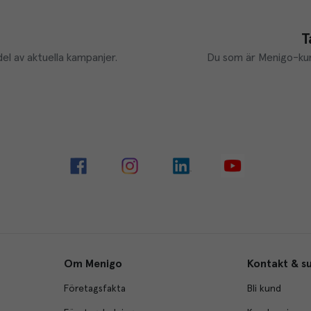
T
el av aktuella kampanjer.
Du som är Menigo-kun
Om Menigo
Kontakt & s
Företagsfakta
Bli kund