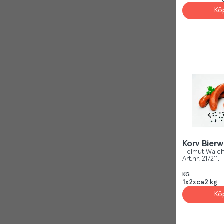
Kö
Korv Bierw
Helmut Walc
Art.nr.
217211
KG
1x2xca2 kg
Kö