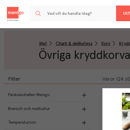
Menigo
Utf
Mat
Chark & delikatess
Korv
Kryd
Övriga kryddkorva
Filter
Varor (24 st
Färskvaruhallen Menigo
Bransch och matkultur
Utvalt & Nära
Temperaturzon
Butikens val