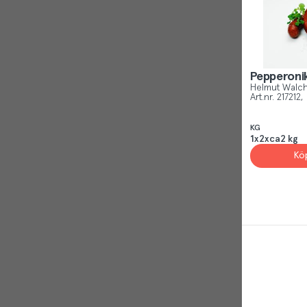
Reject
Pepperoni
Helmut Walc
Art.nr.
217212
KG
1x2xca2 kg
Kö