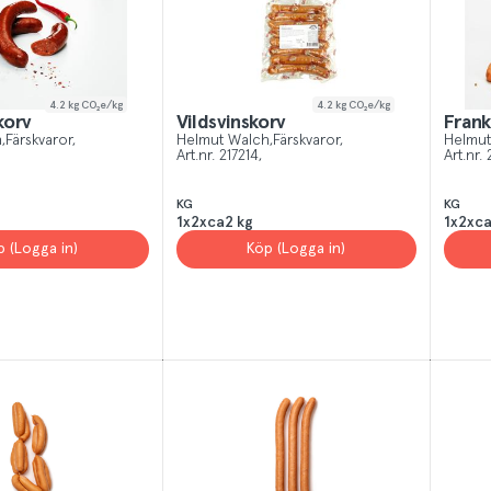
 All
Yes, I unde
4.2
kg CO₂e/kg
4.2
kg CO₂e/kg
korv
Vildsvinskorv
Frank
h
Färskvaror
Helmut Walch
Färskvaror
Helmut
Art.nr.
217214
Art.nr.
KG
KG
1x2xca2 kg
1x2xca
p (Logga in)
Köp (Logga in)