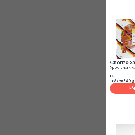
Chorizo Sp
Spec.chark
Fä
KG
1x6xca840 g
Kö