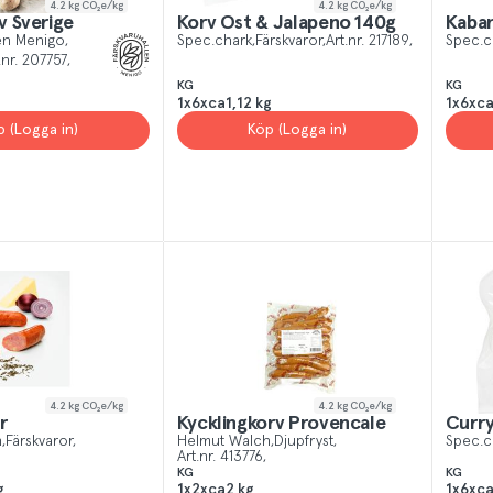
4.2
kg CO₂e/kg
4.2
kg CO₂e/kg
v Sverige
Korv Ost & Jalapeno 140g
Kaba
len Menigo
Spec.chark
Färskvaror
Art.nr.
217189
Spec.c
.nr.
207757
KG
KG
1x6xca1,12 kg
1x6xc
p (Logga in)
Köp (Logga in)
4.2
kg CO₂e/kg
4.2
kg CO₂e/kg
r
Kycklingkorv Provencale
Curry
h
Färskvaror
Helmut Walch
Djupfryst
Spec.c
Art.nr.
413776
KG
KG
g
1x2xca2 kg
1x6xc