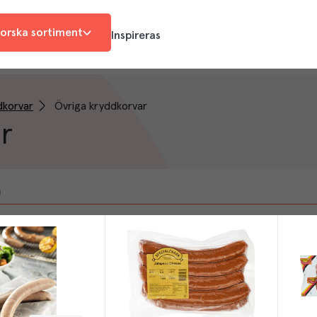
orska sortiment
Inspireras
dkorvar
Övriga kryddkorvar
r
)