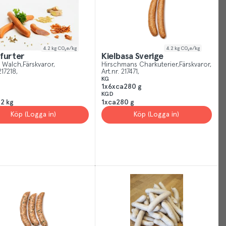
rstand
4.2
kg CO₂e/kg
4.2
kg CO₂e/kg
furter
Kielbasa Sverige
 Walch
Färskvaror
Hirschmans Charkuterier
Färskvaror
217218
Art.nr.
217471
KG
1x6xca280 g
KGD
2 kg
1xca280 g
Köp (Logga in)
Köp (Logga in)