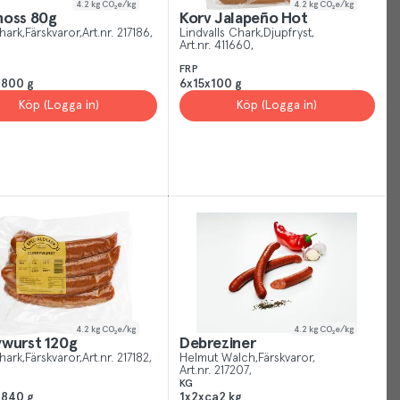
4.2
kg CO₂e/kg
4.2
kg CO₂e/kg
noss 80g
Korv Jalapeño Hot
hark
Färskvaror
Art.nr.
217186
Lindvalls Chark
Djupfryst
Art.nr.
411660
FRP
a800 g
6x15x100 g
Köp (Logga in)
Köp (Logga in)
Your
Cookies
Just
like
other
sites,
we
use
4.2
kg CO₂e/kg
4.2
kg CO₂e/kg
wurst 120g
Debreziner
cookies.
hark
Färskvaror
Art.nr.
217182
Helmut Walch
Färskvaror
Our
Art.nr.
217207
KG
cookies
a840 g
1x2xca2 kg