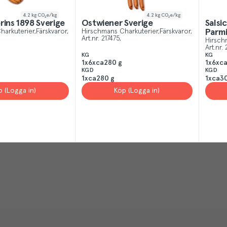
4.2
kg CO₂e/kg
4.2
kg CO₂e/kg
rins 1898 Sverige
Ostwiener Sverige
Salsi
harkuterier
Färskvaror
Hirschmans Charkuterier
Färskvaror
Parmi
Art.nr.
217475
Hirsch
Art.nr.
KG
KG
1x6xca280 g
1x6xc
KGD
KGD
1xca280 g
1xca3
p (Logga in)
Köp (Logga in)