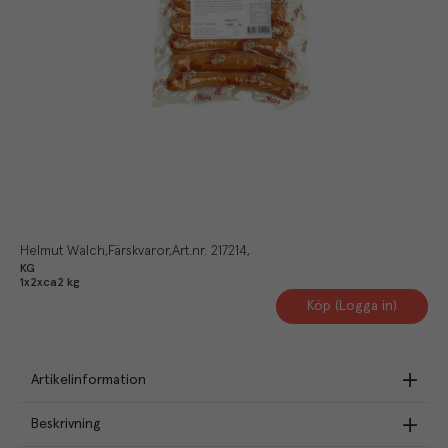
Helmut Walch
Färskvaror
Art.nr.
217214
KG
1x2xca2 kg
Köp (Logga in)
Artikelinformation
Beskrivning