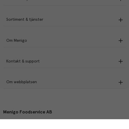
Sortiment & tjänster
Om Menigo
Kontakt & support
Om webbplatsen
Menigo Foodservice AB
Box 1120, 721 28 Västerås