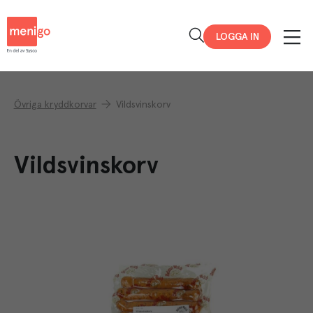
Menigo
LOGGA IN
Övriga kryddkorvar
Vildsvinskorv
Vildsvinskorv