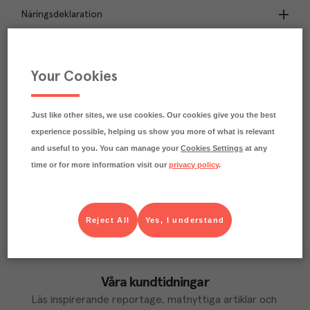
Näringsdeklaration
4.2
kg
Klimatavtryck
CO₂e/kg
Your Cookies
Varje kilo av varan påverkar klimatet motsvarande
utsläppen av 4.2 kg koldioxid.
Läs mer om hur vi beräknar klimatavtryck
Just like other sites, we use cookies. Our cookies give you the best
experience possible, helping us show you more of what is relevant
and useful to you. You can manage your
Cookies Settings
at any
time or for more information visit our
privacy policy
.
Reject All
Yes, I understand
Våra kundtidningar
Läs inspirerande reportage, matnyttiga artiklar och 