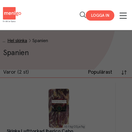
Menigo
LOGGA IN
Hel skinka
Spanien
Spanien
Varor (2 st)
Populärast
10.1
kg CO₂e/kg
Skinka Lufttorkad Iberico Cebo