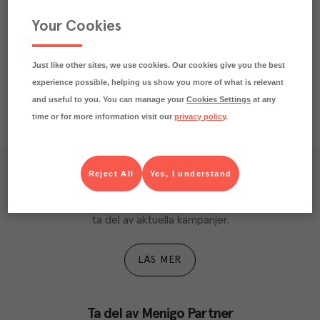
Your Cookies
Just like other sites, we use cookies. Our cookies give you the best
experience possible, helping us show you more of what is relevant
and useful to you. You can manage your
Cookies Settings
at any
time or for more information visit our
privacy policy
.
Reject All
Yes, I understand
Våra kundtidningar
Läs inspirerande reportage, matnyttiga artiklar och 
ta del av aktuella kampanjer.
LÄS MER
Ta del av Menigo Partner