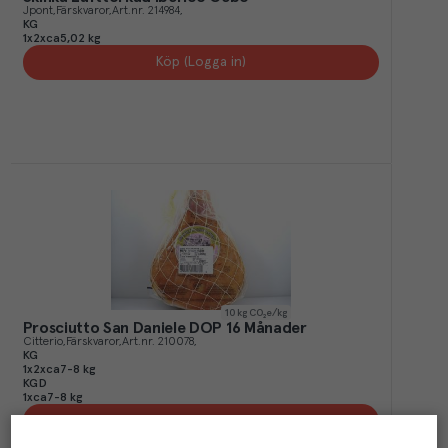
Jpont
Färskvaror
Art.nr.
214984
KG
1x2xca5,02 kg
Köp (Logga in)
10
kg CO₂e/kg
Prosciutto San Daniele DOP 16 Månader
Citterio
Färskvaror
Art.nr.
210078
KG
1x2xca7-8 kg
KGD
1xca7-8 kg
Köp (Logga in)