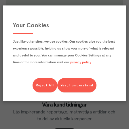
1.1
kg
Klimatavtryck
CO₂e/kg
Varje kilo av varan påverkar klimatet motsvarande
Your Cookies
utsläppen av 1.1 kg koldioxid.
Läs mer om hur vi beräknar klimatavtryck
Just like other sites, we use cookies. Our cookies give you the best
experience possible, helping us show you more of what is relevant
and useful to you. You can manage your
Cookies Settings
at any
time or for more information visit our
privacy policy
.
Reject All
Yes, I understand
Våra kundtidningar
Läs inspirerande reportage, matnyttiga artiklar och 
ta del av aktuella kampanjer.