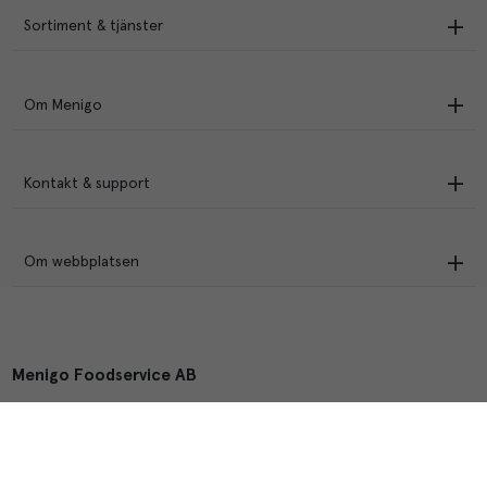
Sortiment & tjänster
Om Menigo
Kontakt & support
Om webbplatsen
Menigo Foodservice AB
Box 1120, 721 28 Västerås
© Menigo 2026
[
esales
]