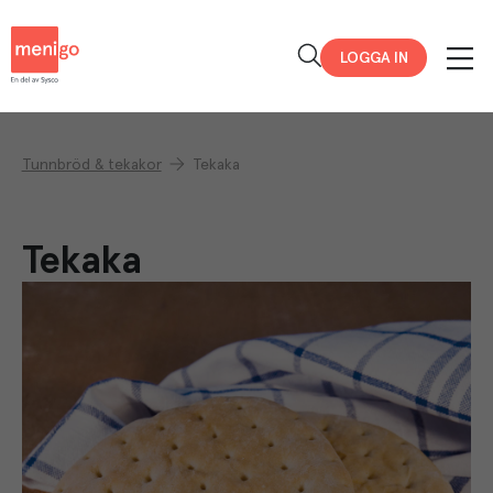
Menigo
LOGGA IN
Tunnbröd & tekakor
Tekaka
Tekaka