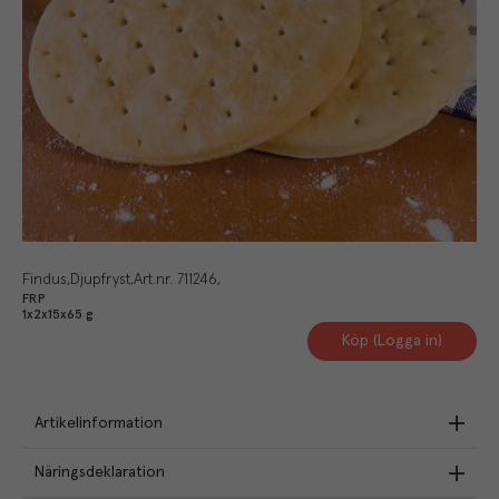
Findus
Djupfryst
Art.nr.
711246
FRP
1x2x15x65 g
Köp (Logga in)
Artikelinformation
Näringsdeklaration