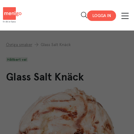
Menigo
LOGGA IN
Övriga smaker
Glass Salt Knäck
Hållbart val
Glass Salt Knäck