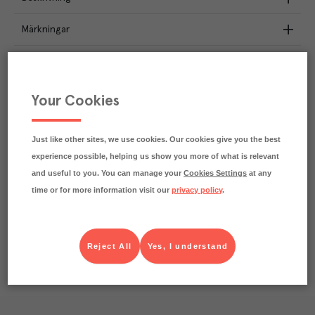
Märkningar
Näringsdeklaration
4.2
kg
Your Cookies
Klimatavtryck
CO₂e/kg
Varje kilo av varan påverkar klimatet motsvarande
utsläppen av 4.2 kg koldioxid.
Just like other sites, we use cookies. Our cookies give you the best
Läs mer om hur vi beräknar klimatavtryck
experience possible, helping us show you more of what is relevant
and useful to you. You can manage your
Cookies Settings
at any
time or for more information visit our
privacy policy
.
Reject All
Yes, I understand