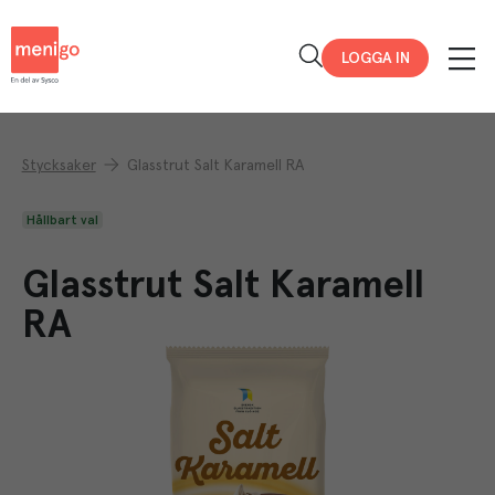
Menigo
LOGGA IN
Stycksaker
Glasstrut Salt Karamell RA
Hållbart val
Glasstrut Salt Karamell
RA