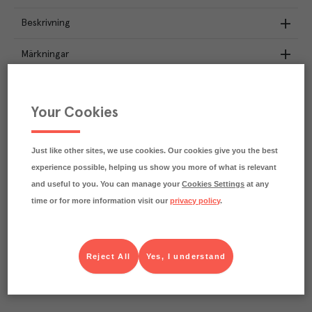
Beskrivning
Märkningar
Näringsdeklaration
Your Cookies
4.2
kg
Klimatavtryck
CO₂e/kg
Varje kilo av varan påverkar klimatet motsvarande
Just like other sites, we use cookies. Our cookies give you the best
utsläppen av 4.2 kg koldioxid.
experience possible, helping us show you more of what is relevant
Läs mer om hur vi beräknar klimatavtryck
and useful to you. You can manage your
Cookies Settings
at any
time or for more information visit our
privacy policy
.
Reject All
Yes, I understand