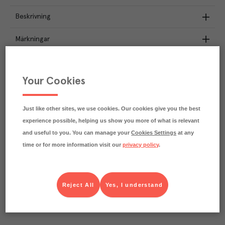
Beskrivning
Märkningar
Näringsdeklaration
Your Cookies
1.5
kg
Klimatavtryck
CO₂e/kg
Varje kilo av varan påverkar klimatet motsvarande
Just like other sites, we use cookies. Our cookies give you the best
utsläppen av 1.5 kg koldioxid.
experience possible, helping us show you more of what is relevant
Läs mer om hur vi beräknar klimatavtryck
and useful to you. You can manage your
Cookies Settings
at any
time or for more information visit our
privacy policy
.
Reject All
Yes, I understand