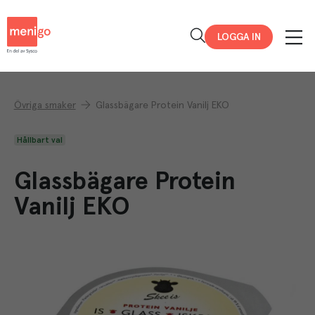
Menigo
LOGGA IN
Övriga smaker
Glassbägare Protein Vanilj EKO
Hållbart val
Glassbägare Protein
Vanilj EKO