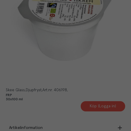
Skee Glass
Djupfryst
Art.nr.
406198
FRP
30x100 ml
Köp (Logga in)
Artikelinformation