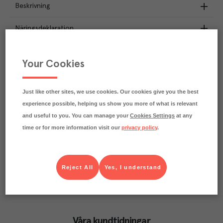
Beskrivning
Näringsdeklaration
1.1
kg
Klimatavtryck
Your Cookies
CO₂e/kg
Varje kilo av varan påverkar klimatet motsvarande
utsläppen av 1.1 kg koldioxid.
Just like other sites, we use cookies. Our cookies give you the best
Läs mer om hur vi beräknar klimatavtryck
experience possible, helping us show you more of what is relevant
and useful to you. You can manage your
Cookies Settings
at any
time or for more information visit our
privacy policy
.
Reject All
Yes, I understand
Våra kundtidningar