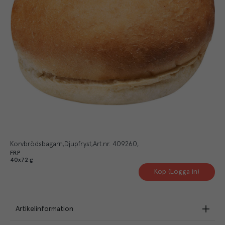
Korvbrödsbagarn
Djupfryst
Art.nr.
409260
FRP
40x72 g
Köp (Logga in)
Artikelinformation