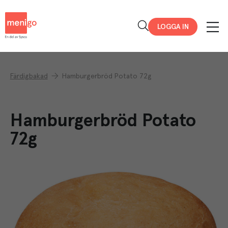
Menigo
LOGGA IN
Färdigbakad
Hamburgerbröd Potato 72g
Hamburgerbröd Potato
72g