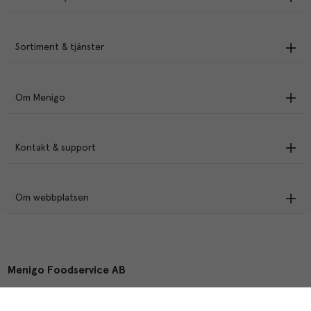
Sortiment & tjänster
Om Menigo
Kontakt & support
Om webbplatsen
Menigo Foodservice AB
Box 1120, 721 28 Västerås