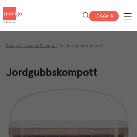
Menigo
LOGGA IN
Kompott, krämer & soppor
Jordgubbskompott
Jordgubbskompott