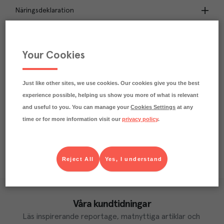
Näringsdeklaration
2.8
kg
Klimatavtryck
CO₂e/kg
Your Cookies
Varje kilo av varan påverkar klimatet motsvarande
utsläppen av 2.8 kg koldioxid.
Läs mer om hur vi beräknar klimatavtryck
Just like other sites, we use cookies. Our cookies give you the best
experience possible, helping us show you more of what is relevant
and useful to you. You can manage your
Cookies Settings
at any
time or for more information visit our
privacy policy
.
Reject All
Yes, I understand
Våra kundtidningar
Läs inspirerande reportage, matnyttiga artiklar och 