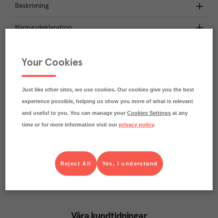
Beskrivning
Näringsdeklaration
8.2
kg
Klimatavtryck
Your Cookies
CO₂e/kg
Varje kilo av varan påverkar klimatet motsvarande
utsläppen av 8.2 kg koldioxid.
Just like other sites, we use cookies. Our cookies give you the best
Läs mer om hur vi beräknar klimatavtryck
experience possible, helping us show you more of what is relevant
and useful to you. You can manage your
Cookies Settings
at any
time or for more information visit our
privacy policy
.
Reject All
Yes, I understand
Våra kundtidningar