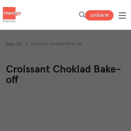
Menigo
LOGGA IN
Bake-off
Croissant Choklad Bake-off
Croissant Choklad Bake-
off