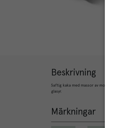
Beskrivning
Saftig kaka med massor av morötter, sma
glasyr.
Märkningar