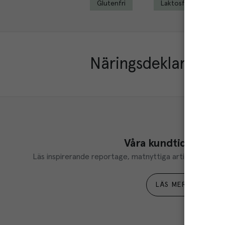
Glutenfri
Laktosfri
Näringsdeklaration
Våra kundtidningar
Läs inspirerande reportage, matnyttiga artiklar och ta d
LÄS MER