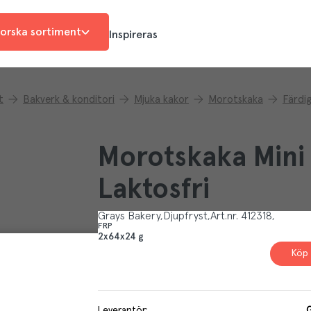
orska sortiment
Inspireras
t
Bakverk & konditori
Mjuka kakor
Morotskaka
Färdi
Morotskaka Mini 
Laktosfri
Grays Bakery
Djupfryst
Art.nr.
412318
FRP
2x64x24 g
Köp 
Leverantör
:
G