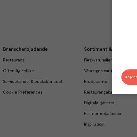
Branscherbjudande
Sortiment & tjänster
Restaurang
Färskvaruhallen
Offentlig sektor
Våra egna varumärken
Reject
Servicehandel & butikskoncept
Producenter
Cookie Preferences
Restaurangakademien
Digitala tjänster
Partnererbjudanden
Inspiration