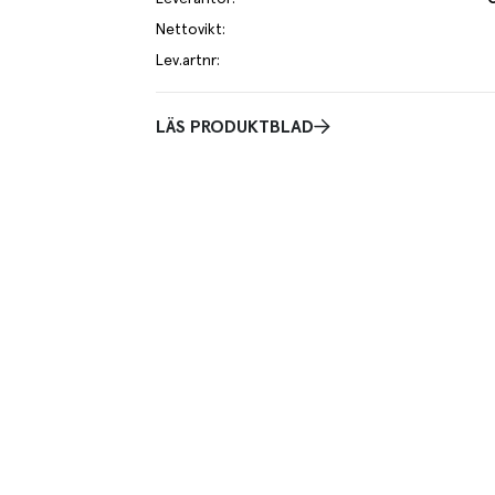
Nettovikt
:
Lev.artnr
:
LÄS PRODUKTBLAD
ksatt med kanel och toppad med äkta cream cheese