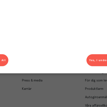
Om Menigo
Kontakt & s
Företagsfakta
Bli kund
Företagsledning
Kundservice
 All
Yes, I unde
Hållbarhet
Säljavdelning
Branschsamarbeten
Kontor & lager
Press & media
För dig som le
Karriär
Produktlarm
Autogiroanmä
Våra affärsvillk