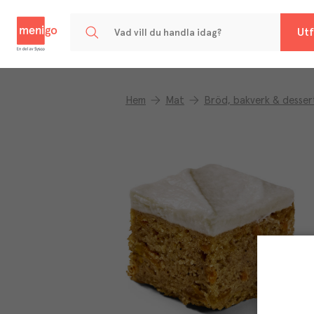
Menigo
Utf
Hem
Mat
Bröd, bakverk & desser