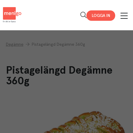
Menigo
LOGGA IN
Degämne
Pistagelängd Degämne 360g
Pistagelängd Degämne
360g