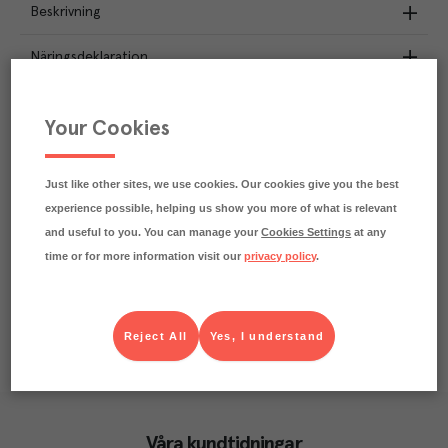
Beskrivning
Näringsdeklaration
2.8
kg
Klimatavtryck
Your Cookies
CO₂e/kg
Varje kilo av varan påverkar klimatet motsvarande
utsläppen av 2.8 kg koldioxid.
Just like other sites, we use cookies. Our cookies give you the best
Läs mer om hur vi beräknar klimatavtryck
experience possible, helping us show you more of what is relevant
and useful to you. You can manage your
Cookies Settings
at any
time or for more information visit our
privacy policy
.
Reject All
Yes, I understand
Våra kundtidningar