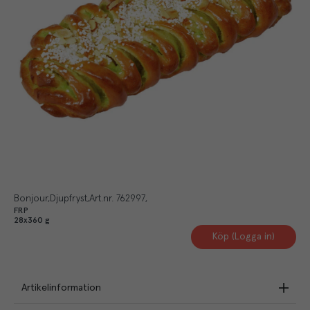
Bonjour
Djupfryst
Art.nr.
762997
FRP
28x360 g
Köp (Logga in)
Artikelinformation