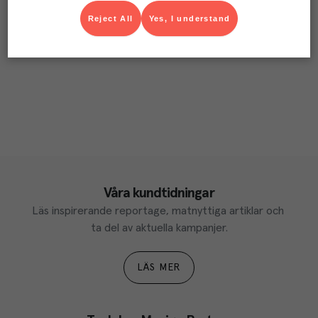
Reject All
Yes, I understand
Våra kundtidningar
Läs inspirerande reportage, matnyttiga artiklar och 
ta del av aktuella kampanjer.
LÄS MER