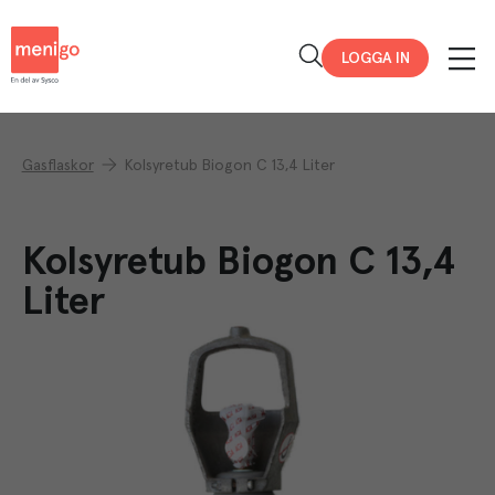
Menigo
LOGGA IN
Gasflaskor
Kolsyretub Biogon C 13,4 Liter
Kolsyretub Biogon C 13,4
Liter