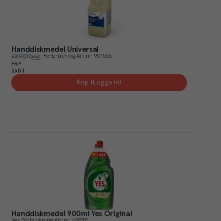
Handdiskmedel Universal
Förbrukning
Art.nr.
901555
FRP
2x5 l
Köp (Logga in)
Handdiskmedel 900ml Yes Original
Yes
Förbrukning
Art.nr.
608782