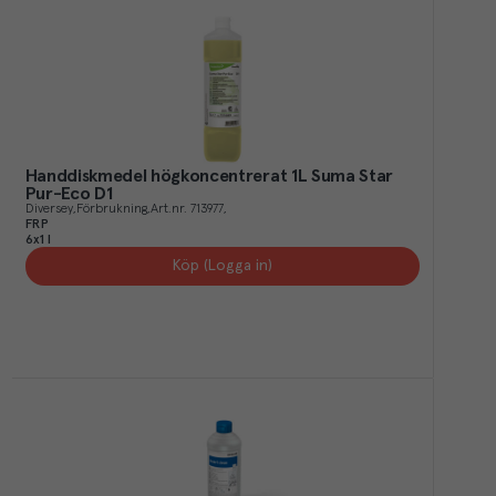
Handdiskmedel högkoncentrerat 1L Suma Star
Pur-Eco D1
Diversey
Förbrukning
Art.nr.
713977
FRP
6x1 l
Köp (Logga in)