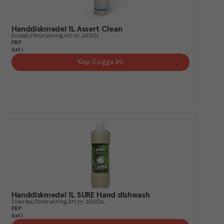
Handdiskmedel 1L Assert Clean
Ecolab
Förbrukning
Art.nr.
607631
FRP
6x1 l
Köp (Logga in)
Handdiskmedel 1L SURE Hand dishwash
Diversey
Förbrukning
Art.nr.
606106
FRP
6x1 l