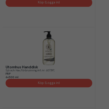
Köp (Logga in)
Utomhus Handdisk
Sjö och Hav
Förbrukning
Art.nr.
607397
FRP
6x500 ml
Köp (Logga in)