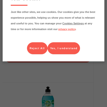
Just like other sites, we use cookies. Our cookies give you the best
experience possible, helping us show you more of what is relevant
and useful to you. You can manage your
Cookies Settings
at any
time or for more information visit our
privacy policy
.
Handdiskmedel 1L Professional
SUN Professional
Förbrukning
Art.nr.
606224
Reject All
Yes, I understand
FRP
12x1 l
Köp (Logga in)