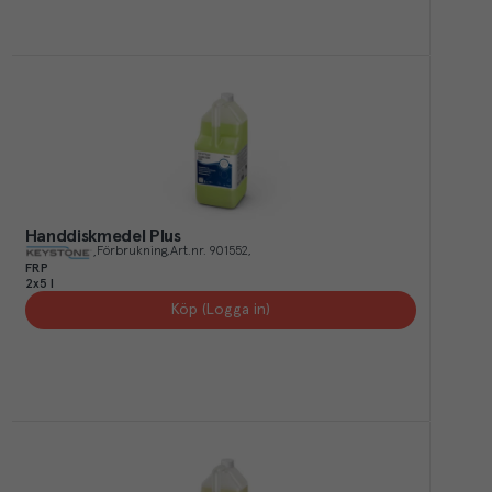
Handdiskmedel Plus
Förbrukning
Art.nr.
901552
FRP
2x5 l
Köp (Logga in)