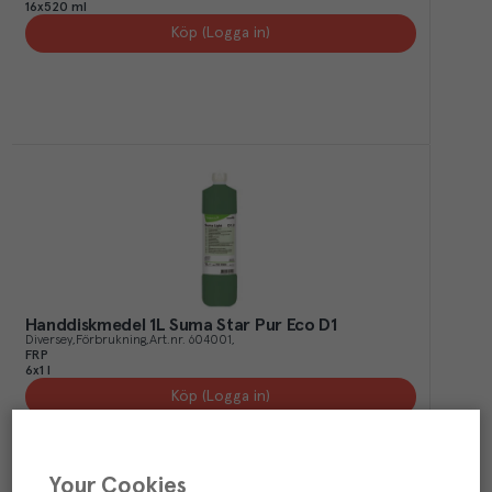
16x520 ml
Köp (Logga in)
Handdiskmedel 1L Suma Star Pur Eco D1
Diversey
Förbrukning
Art.nr.
604001
FRP
6x1 l
Köp (Logga in)
Your Cookies