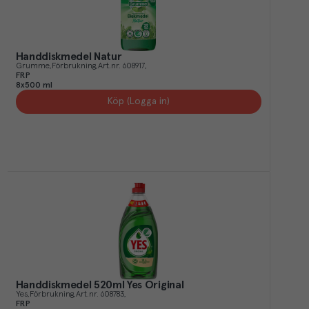
Handdiskmedel Natur
Grumme
Förbrukning
Art.nr.
608917
FRP
8x500 ml
Köp (Logga in)
Handdiskmedel 520ml Yes Original
Yes
Förbrukning
Art.nr.
608783
FRP