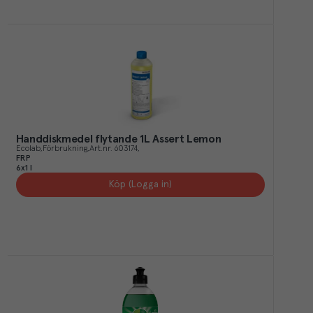
Handdiskmedel flytande 1L Assert Lemon
Ecolab
Förbrukning
Art.nr.
603174
FRP
6x1 l
Köp (Logga in)