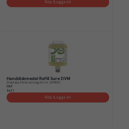
Köp (Logga in)
Handdiskmedel Refill Sure DVM
Diversey
Förbrukning
Art.nr.
609450
FRP
3x2 l
Köp (Logga in)