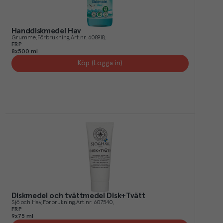
Handdiskmedel Hav
Grumme
Förbrukning
Art.nr.
608918
FRP
8x500 ml
Köp (Logga in)
Diskmedel och tvättmedel Disk+Tvätt
Sjö och Hav
Förbrukning
Art.nr.
607540
FRP
9x75 ml