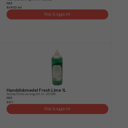
FRP
8x900 ml
Köp (Logga in)
Handdiskmedel Fresh Lime 1L
Activa
Förbrukning
Art.nr.
607289
FRP
6x1 l
Köp (Logga in)