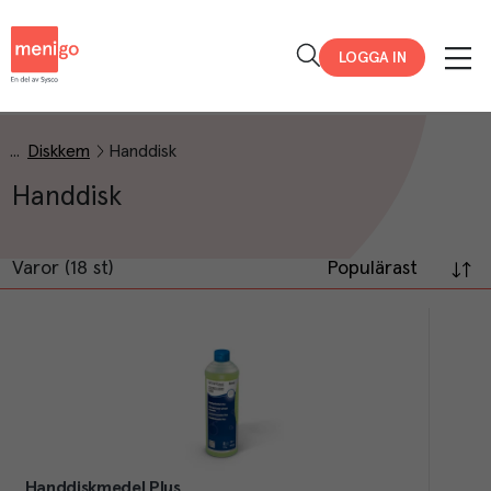
Menigo
LOGGA IN
Diskkem
Handdisk
Handdisk
Varor (18 st)
Populärast
Handdiskmedel Plus