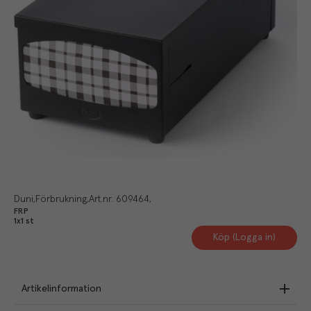
Duni
Förbrukning
Art.nr.
609464
FRP
1x1 st
Köp (Logga in)
Artikelinformation