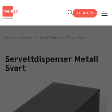
Menigo
LOGGA IN
Servettdispensrar
Servettdispenser Metall Svart
Servettdispenser Metall
Svart