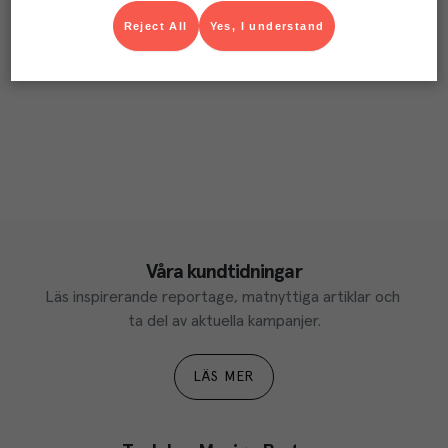
Reject All
Yes, I understand
Våra kundtidningar
Läs inspirerande reportage, matnyttiga artiklar och 
ta del av aktuella kampanjer.
LÄS MER