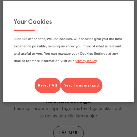
Beskrivning
Your Cookies
Märkningar
Näringsdeklaration
Just like other sites, we use cookies. Our cookies give you the best
experience possible, helping us show you more of what is relevant
and useful to you. You can manage your
Cookies Settings
at any
time or for more information visit our
privacy policy
.
Reject All
Yes, I understand
Våra kundtidningar
Läs inspirerande reportage, matnyttiga artiklar och 
ta del av aktuella kampanjer.
LÄS MER