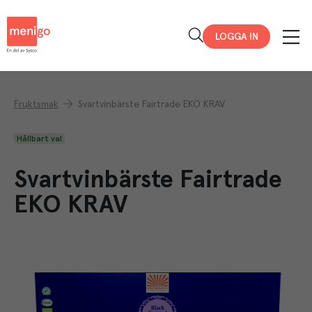
Menigo
LOGGA IN
Fruktsmak
Svartvinbärste Fairtrade EKO KRAV
Hållbart val
Svartvinbärste Fairtrade
EKO KRAV