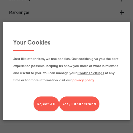
Märkningar
Näringsdeklaration
4.5
kg
Your Cookies
Klimatavtryck
CO₂e/kg
Varje kilo av varan påverkar klimatet motsvarande
utsläppen av 4.5 kg koldioxid.
Just like other sites, we use cookies. Our cookies give you the best
Läs mer om hur vi beräknar klimatavtryck
experience possible, helping us show you more of what is relevant
and useful to you. You can manage your
Cookies Settings
at any
time or for more information visit our
privacy policy
.
Reject All
Yes, I understand