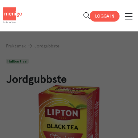
Menigo
LOGGA IN
Fruktsmak
Jordgubbste
Hållbart val
Jordgubbste