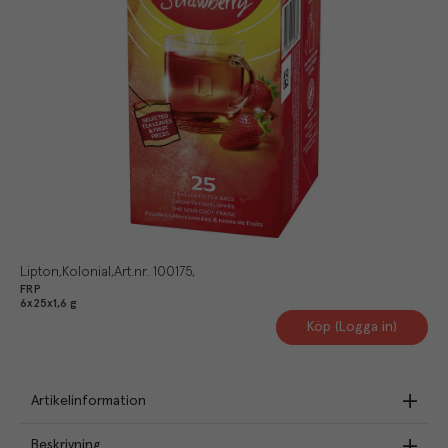
Lipton
Kolonial
Art.nr.
100175
FRP
6x25x1,6 g
Köp (Logga in)
Artikelinformation
Beskrivning