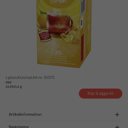
Lipton
Kolonial
Art.nr.
100171
FRP
6x25x1,6 g
Köp (Logga in)
Artikelinformation
Beskrivning