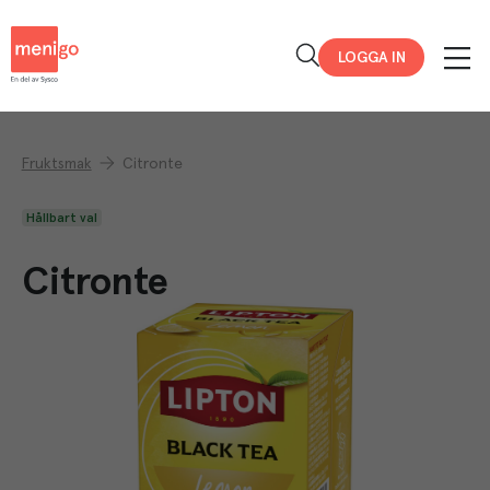
Menigo
LOGGA IN
Fruktsmak
Citronte
Hållbart val
Citronte