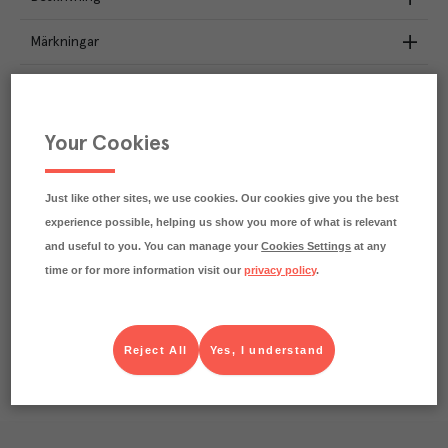
Märkningar
Näringsdeklaration
4.5
kg
Your Cookies
Klimatavtryck
CO₂e/kg
Varje kilo av varan påverkar klimatet motsvarande
utsläppen av 4.5 kg koldioxid.
Just like other sites, we use cookies. Our cookies give you the best
Läs mer om hur vi beräknar klimatavtryck
experience possible, helping us show you more of what is relevant
and useful to you. You can manage your
Cookies Settings
at any
time or for more information visit our
privacy policy
.
Reject All
Yes, I understand