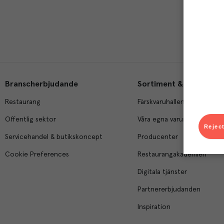
Branscherbjudande
Sortiment & tjänster
Restaurang
Färskvaruhallen
Offentlig sektor
Våra egna varumärken
Reject
Servicehandel & butikskoncept
Producenter
Cookie Preferences
Restaurangakademien
Digitala tjänster
Partnererbjudanden
Inspiration