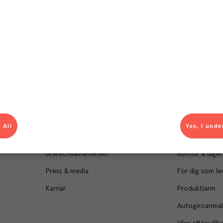
Om Menigo
Kontakt & s
Företagsfakta
Bli kund
Företagsledning
Kundservice
 All
Yes, I unde
Hållbarhet
Säljavdelning
Branschsamarbeten
Kontor & lager
Press & media
För dig som le
Karriär
Produktlarm
Autogiroanmä