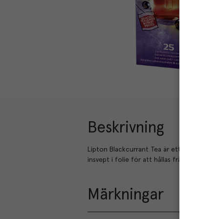
Beskrivning
Lipton Blackcurrant Tea är ett svart te fyl
insvept i folie för att hållas fräsch och f
Märkningar