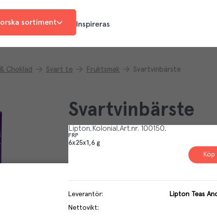
orska sortiment
Inspireras
 & Choklad
Svart te
Fruktsmak
Svartvinbärste
Svartvinbärste
Lipton
Kolonial
Art.nr.
100150
FRP
6x25x1,6 g
Köp 
Leverantör
:
Lipton Teas An
Nettovikt
: