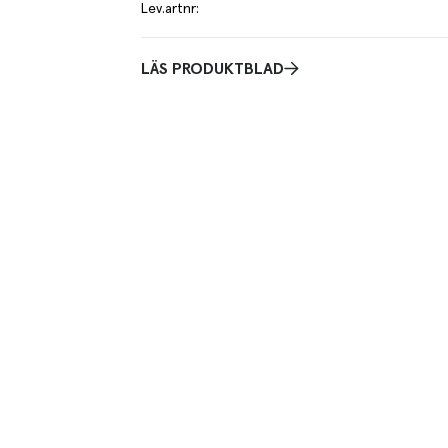
Lev.artnr
:
LÄS PRODUKTBLAD
lt med björnbär och naturlig sötma. Varje tepåse är
ör att skydda arom och fukt.