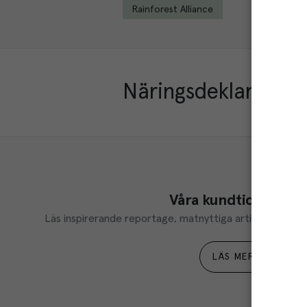
Rainforest Alliance
Näringsdeklaration
Våra kundtidningar
Läs inspirerande reportage, matnyttiga artiklar och ta d
LÄS MER