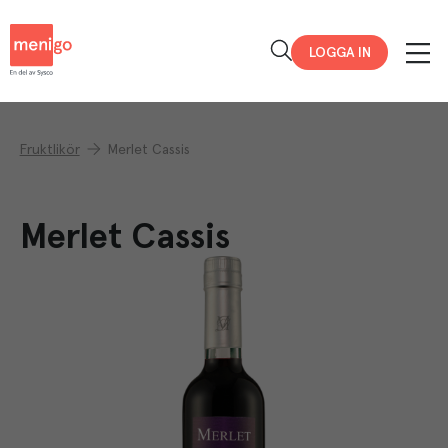
Menigo
LOGGA IN
Fruktlikör
Merlet Cassis
Merlet Cassis