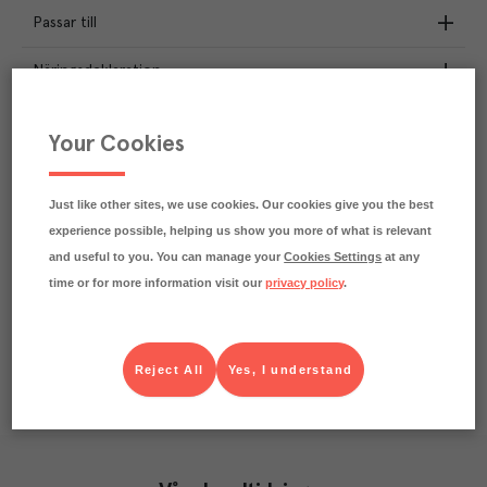
Passar till
Näringsdeklaration
2.5
kg
Klimatavtryck
Your Cookies
CO₂e/kg
Varje kilo av varan påverkar klimatet motsvarande
utsläppen av 2.5 kg koldioxid.
Just like other sites, we use cookies. Our cookies give you the best
Läs mer om hur vi beräknar klimatavtryck
experience possible, helping us show you more of what is relevant
and useful to you. You can manage your
Cookies Settings
at any
time or for more information visit our
privacy policy
.
Reject All
Yes, I understand