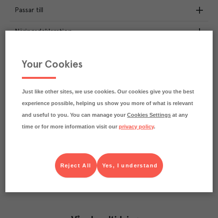
Passar till
Näringsdeklaration
2.1
kg
Klimatavtryck
Your Cookies
CO₂e/kg
Varje kilo av varan påverkar klimatet motsvarande
utsläppen av 2.1 kg koldioxid.
Just like other sites, we use cookies. Our cookies give you the best
Läs mer om hur vi beräknar klimatavtryck
experience possible, helping us show you more of what is relevant
and useful to you. You can manage your
Cookies Settings
at any
time or for more information visit our
privacy policy
.
Reject All
Yes, I understand