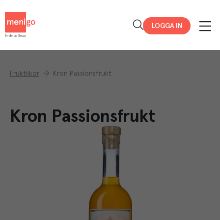
Menigo
LOGGA IN
Fruktlikör
Kron Passionsfrukt
Kron Passionsfrukt