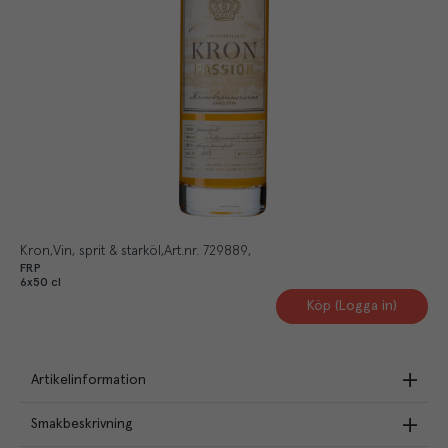
Kron
Vin, sprit & starköl
Art.nr.
729889
FRP
6x50 cl
Köp (Logga in)
Artikelinformation
Smakbeskrivning