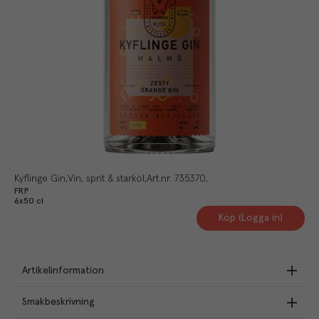
Kyflinge Gin
Vin, sprit & starköl
Art.nr.
735370
FRP
6x50 cl
Köp (Logga in)
Artikelinformation
Smakbeskrivning