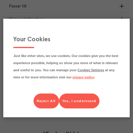
Passar till
Näringsdeklaration
2.5
kg
Klimatavtryck
Your Cookies
CO₂e/kg
Varje kilo av varan påverkar klimatet motsvarande
utsläppen av 2.5 kg koldioxid.
Just like other sites, we use cookies. Our cookies give you the best
Läs mer om hur vi beräknar klimatavtryck
experience possible, helping us show you more of what is relevant
and useful to you. You can manage your
Cookies Settings
at any
time or for more information visit our
privacy policy
.
Reject All
Yes, I understand