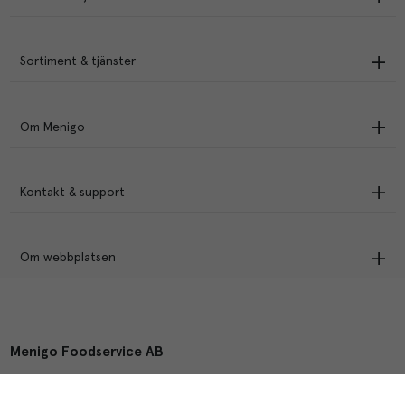
Sortiment & tjänster
Om Menigo
Kontakt & support
Om webbplatsen
Menigo Foodservice AB
Box 1120, 721 28 Västerås