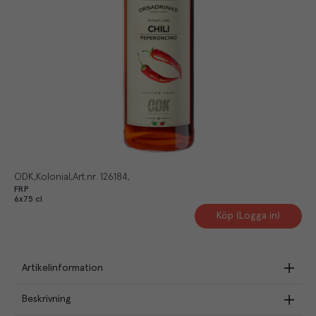
ODK
Kolonial
Art.nr.
126184
FRP
6x75 cl
Köp (Logga in)
Artikelinformation
Beskrivning