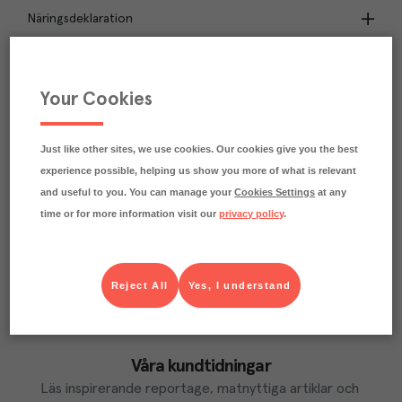
Näringsdeklaration
0.7
kg
Klimatavtryck
CO₂e/kg
Your Cookies
Varje kilo av varan påverkar klimatet motsvarande
utsläppen av 0.7 kg koldioxid.
Läs mer om hur vi beräknar klimatavtryck
Just like other sites, we use cookies. Our cookies give you the best
experience possible, helping us show you more of what is relevant
and useful to you. You can manage your
Cookies Settings
at any
time or for more information visit our
privacy policy
.
Reject All
Yes, I understand
Våra kundtidningar
Läs inspirerande reportage, matnyttiga artiklar och 