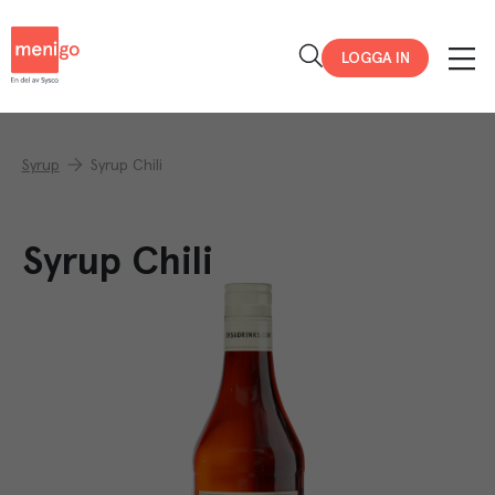
Menigo
LOGGA IN
Syrup
Syrup Chili
Syrup Chili