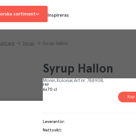
orska sortiment
Inspireras
sättare
Syrup
Syrup Hallon
Syrup Hallon
Monin
Kolonial
Art.nr.
788908
FRP
6x70 cl
Köp 
Leverantör
:
Nettovikt
: