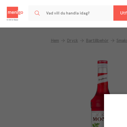
Menigo
Utf
Hem
Dryck
Bartillbehör
Smak