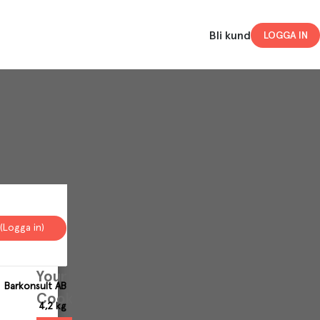
Bli kund
LOGGA IN
(Logga in)
Your
Barkonsult AB
Cookies
4,2 kg