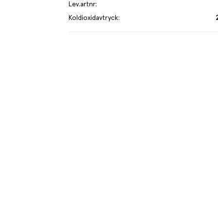
Lev.artnr
:
Koldioxidavtryck
:
 av cocktails såsom Clover Club, Mad Dog Shot &
je kilo av varan påverkar klimatet motsvarande utsläppen av 2.8 kg
 mer om hur vi beräknar klimatavtryck