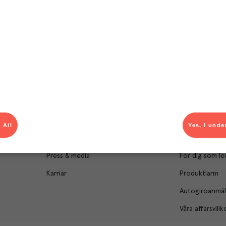
Om Menigo
Kontakt & s
Företagsfakta
Bli kund
Företagsledning
Kundservice
Hållbarhet
Säljavdelning
 All
Yes, I unde
Branschsamarbeten
Kontor & lager
Press & media
För dig som le
Karriär
Produktlarm
Autogiroanmä
Våra affärsvillk