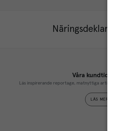
Näringsdeklaration
Våra kundtidningar
Läs inspirerande reportage, matnyttiga artiklar och ta d
LÄS MER