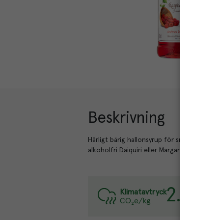
Beskrivning
Härligt bärig hallonsyrup för smaksättning
alkoholfri Daiquiri eller Margarita
2.8
kg
Var
Klimatavtryck
CO₂e/kg
Läs