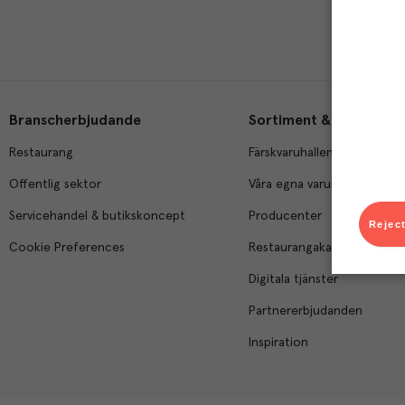
Branscherbjudande
Sortiment & tjänster
Restaurang
Färskvaruhallen
Offentlig sektor
Våra egna varumärken
Servicehandel & butikskoncept
Producenter
Reject
Cookie Preferences
Restaurangakademien
Digitala tjänster
Partnererbjudanden
Inspiration