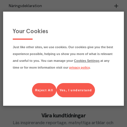
Näringsdeklaration
0.7
kg
Klimatavtryck
CO₂e/kg
Your Cookies
Varje kilo av varan påverkar klimatet motsvarande
utsläppen av 0.7 kg koldioxid.
Läs mer om hur vi beräknar klimatavtryck
Just like other sites, we use cookies. Our cookies give you the best
experience possible, helping us show you more of what is relevant
and useful to you. You can manage your
Cookies Settings
at any
time or for more information visit our
privacy policy
.
Reject All
Yes, I understand
Våra kundtidningar
Läs inspirerande reportage, matnyttiga artiklar och 