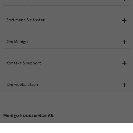
Sortiment & tjänster
Om Menigo
Kontakt & support
Om webbplatsen
Menigo Foodservice AB
Box 1120, 721 28 Västerås