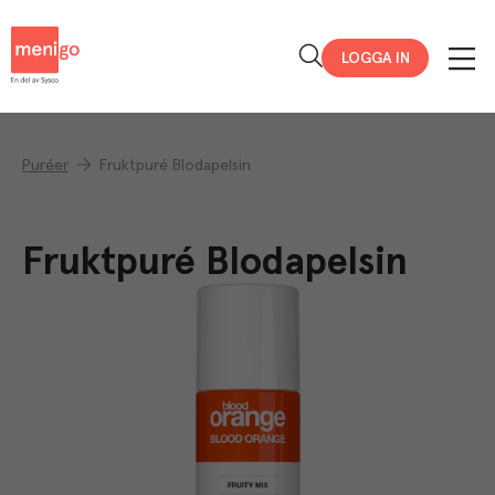
Menigo
LOGGA IN
Puréer
Fruktpuré Blodapelsin
Fruktpuré Blodapelsin