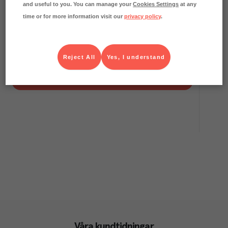
and useful to you. You can manage your
Cookies Settings
at any
time or for more information visit our
privacy policy
.
1.7
kg CO₂e/kg
Kokosmjölk 17%
Santa Maria
Kolonial
Art.nr.
121590
Reject All
Yes, I understand
FRP
3x2,9 l
Köp (Logga in)
Våra kundtidningar