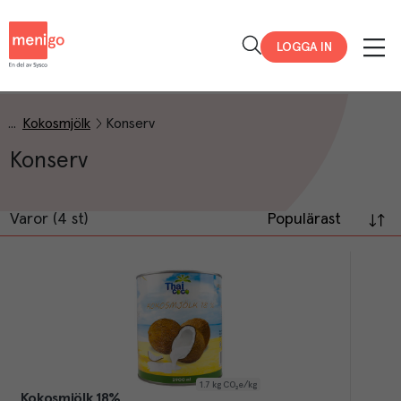
Menigo
LOGGA IN
Kokosmjölk
Konserv
Konserv
Varor (4 st)
Populärast
1.7
kg CO₂e/kg
Kokosmjölk 18%