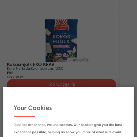
1.7
kg CO₂e/kg
Kokosmjölk EKO KRAV
Kung Markatta
Kolonial
Art.nr.
127601
FRP
12x200 ml
Köp (Logga in)
Your Cookies
Just like other sites, we use cookies. Our cookies give you the best
experience possible, helping us show you more of what is relevant