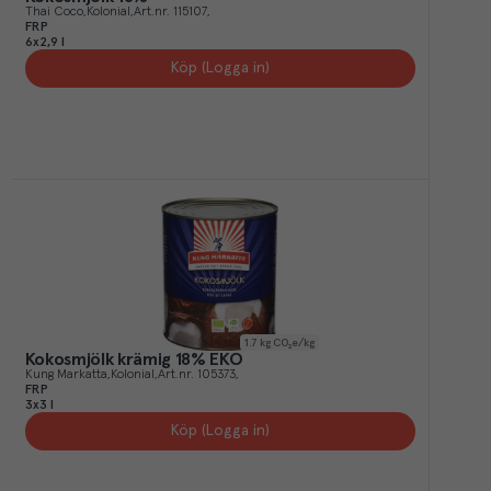
Thai Coco
Kolonial
Art.nr.
115107
FRP
6x2,9 l
Köp (Logga in)
1.7
kg CO₂e/kg
Kokosmjölk krämig 18% EKO
Kung Markatta
Kolonial
Art.nr.
105373
FRP
3x3 l
Köp (Logga in)