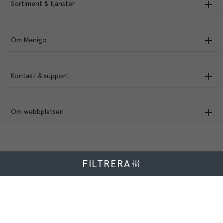
Sortiment & tjänster
Om Menigo
Kontakt & support
Om webbplatsen
FILTRERA
Menigo Foodservice AB
Box 1120, 721 28 Västerås
© Menigo 2026
[
esales
]