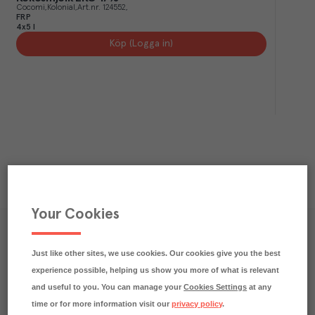
Cocomi
Kolonial
Art.nr.
124552
FRP
4x5 l
Köp (Logga in)
Your Cookies
Våra kundtidningar
Just like other sites, we use cookies. Our cookies give you the best
Läs inspirerande reportage, matnyttiga artiklar och 
experience possible, helping us show you more of what is relevant
ta del av aktuella kampanjer.
and useful to you. You can manage your
Cookies Settings
at any
time or for more information visit our
privacy policy
.