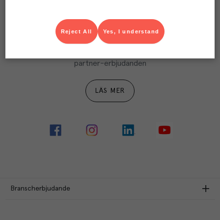
LÄS MER
Reject All
Yes, I understand
Ta del av Menigo Partner
Du som är Menigo-kund kan ta del av våra förmånliga 
partner-erbjudanden
LÄS MER
Branscherbjudande