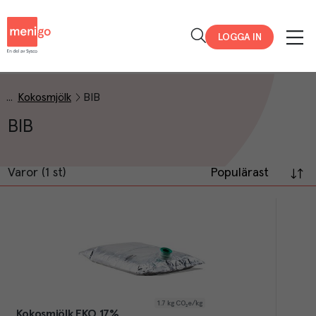
Menigo
LOGGA IN
Kokosmjölk
BIB
BIB
Varor (1 st)
Populärast
1.7
kg CO₂e/kg
Kokosmjölk EKO 17%