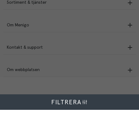
Sortiment & tjänster
Om Menigo
Kontakt & support
Om webbplatsen
FILTRERA
Menigo Foodservice AB
Box 1120, 721 28 Västerås
© Menigo 2026
[
esales
]