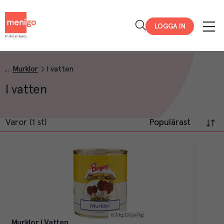
Menigo
LOGGA IN
Murklor
I vatten
I vatten
Varor (1 st)
Populärast
0.3
kg CO₂e/kg
Murklor i Vatten