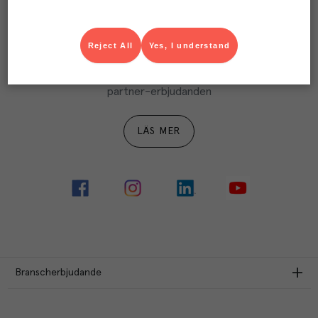
LÄS MER
Reject All
Yes, I understand
Ta del av Menigo Partner
Du som är Menigo-kund kan ta del av våra förmånliga 
partner-erbjudanden
LÄS MER
Branscherbjudande