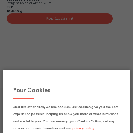
Borgens
Kolonial
Art.nr.
731198
FRP
10x800 g
Köp (Logga in)
Your Cookies
Våra kundtidningar
Just like other sites, we use cookies. Our cookies give you the best
Läs inspirerande reportage, matnyttiga artiklar och 
experience possible, helping us show you more of what is relevant
ta del av aktuella kampanjer.
and useful to you. You can manage your
Cookies Settings
at any
time or for more information visit our
privacy policy
.