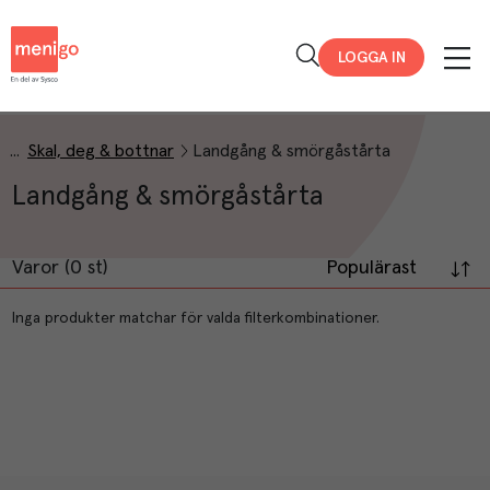
Menigo
LOGGA IN
Skal, deg & bottnar
Landgång & smörgåstårta
Landgång & smörgåstårta
Varor (0 st)
Populärast
Inga produkter matchar för valda filterkombinationer.