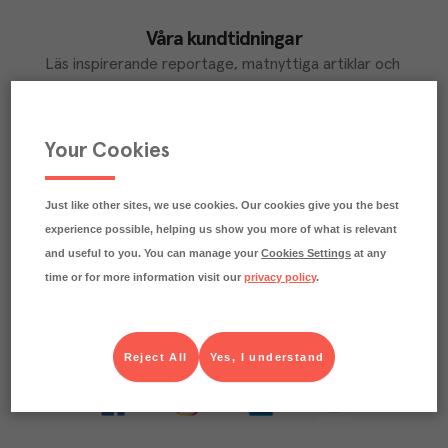
Våra kundtidningar
Läs inspirerande reportage, matnyttiga artiklar och 
ta del av aktuella kampanjer.
LÄS MER
Your Cookies
Just like other sites, we use cookies. Our cookies give you the best
Ta del av Menigo Partner
experience possible, helping us show you more of what is relevant
Du som är Menigo-kund kan ta del av våra förmånliga 
and useful to you. You can manage your
Cookies Settings
at any
partner-erbjudanden
time or for more information visit our
privacy policy
.
LÄS MER
Reject All
Yes, I understand