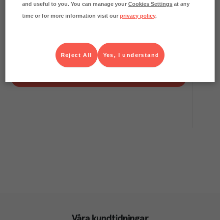
and useful to you. You can manage your
Cookies Settings
at any
time or for more information visit our
privacy policy
.
12.3
kg CO₂e/kg
Tasty Country Cheddar Burger Skivad
Tasty
Färskvaror
Art.nr.
211509
Reject All
Yes, I understand
FRP
9x500 g
Köp (Logga in)
Våra kundtidningar