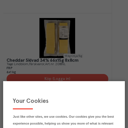
15
kg CO₂e/kg
Cheddar Skivad 34% 66x15g 8x8cm
Tage Lindblom
Färskvaror
Art.nr.
208816
FRP
6x1 kg
Köp (Logga in)
Your Cookies
Just like other sites, we use cookies. Our cookies give you the best
experience possible, helping us show you more of what is relevant