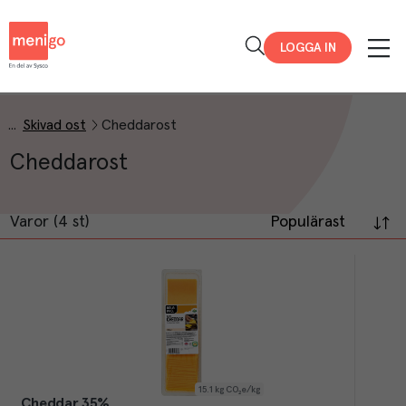
Menigo
LOGGA IN
Skivad ost
Cheddarost
Cheddarost
Varor (4 st)
Populärast
15.1
kg CO₂e/kg
Cheddar 35%