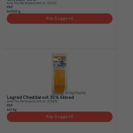
Arla Pro
Färskvaror
Art.nr.
211237
FRP
6x900 g
Köp (Logga in)
15.1
kg CO₂e/kg
Lagrad Cheddarost 35% Skivad
Arla Pro
Färskvaror
Art.nr.
213475
FRP
6x1 kg
Köp (Logga in)