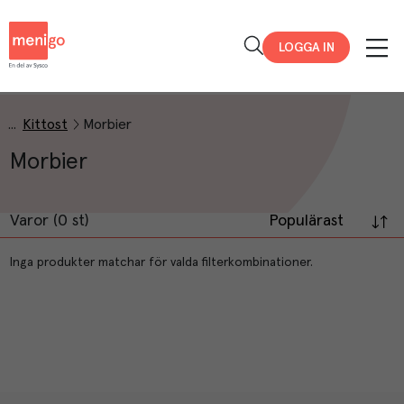
Menigo
LOGGA IN
Kittost
Morbier
Morbier
Varor (0 st)
Populärast
Inga produkter matchar för valda filterkombinationer.