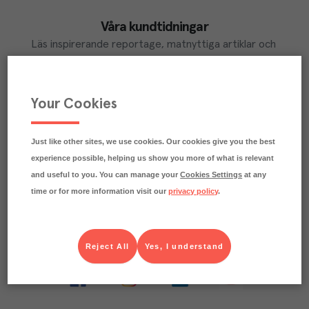
Våra kundtidningar
Läs inspirerande reportage, matnyttiga artiklar och 
ta del av aktuella kampanjer.
LÄS MER
Your Cookies
Just like other sites, we use cookies. Our cookies give you the best
Ta del av Menigo Partner
experience possible, helping us show you more of what is relevant
Du som är Menigo-kund kan ta del av våra förmånliga 
and useful to you. You can manage your
Cookies Settings
at any
partner-erbjudanden
time or for more information visit our
privacy policy
.
LÄS MER
Reject All
Yes, I understand