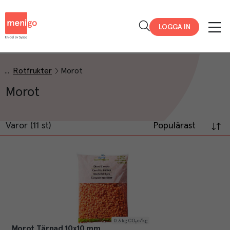
Menigo
LOGGA IN
Rotfrukter
Morot
Morot
Varor (11 st)
Populärast
0.3
kg CO₂e/kg
Morot Tärnad 10x10 mm