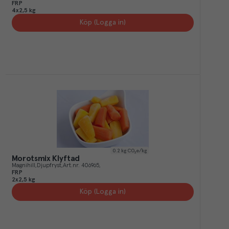
FRP
4x2,5 kg
Köp (Logga in)
0.2
kg CO₂e/kg
Morotsmix Klyftad
Magnihill
Djupfryst
Art.nr.
406965
FRP
2x2,5 kg
Köp (Logga in)