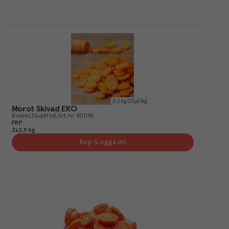
0.2
kg CO₂e/kg
Morot Skivad EKO
Brakes
Djupfryst
Art.nr.
401149
FRP
2x2,5 kg
Köp (Logga in)