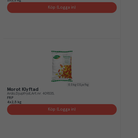
2x2,5 kg
Köp (Logga in)
0.3
kg CO₂e/kg
Morot Klyftad
Ardo
Djupfryst
Art.nr.
409335
FRP
4x2,5 kg
Köp (Logga in)