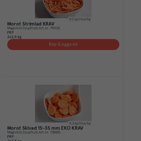
0.2
kg CO₂e/kg
Morot Strimlad KRAV
Magnihill
Djupfryst
Art.nr.
794128
FRP
2x2,5 kg
Köp (Logga in)
0.2
kg CO₂e/kg
Morot Skivad 15-35 mm EKO KRAV
Magnihill
Djupfryst
Art.nr.
738685
FRP