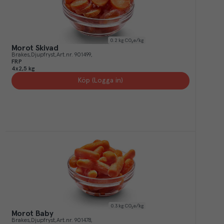
0.2
kg CO₂e/kg
Morot Skivad
Brakes
Djupfryst
Art.nr.
901499
FRP
4x2,5 kg
Köp (Logga in)
0.3
kg CO₂e/kg
Morot Baby
Brakes
Djupfryst
Art.nr.
901478