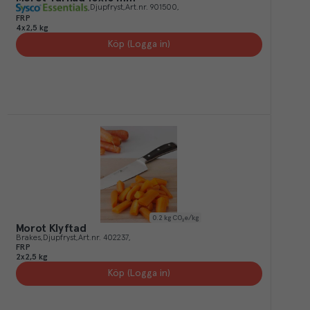
Djupfryst
Art.nr.
901500
FRP
4x2,5 kg
Köp (Logga in)
0.2
kg CO₂e/kg
Morot Klyftad
Brakes
Djupfryst
Art.nr.
402237
FRP
2x2,5 kg
Köp (Logga in)