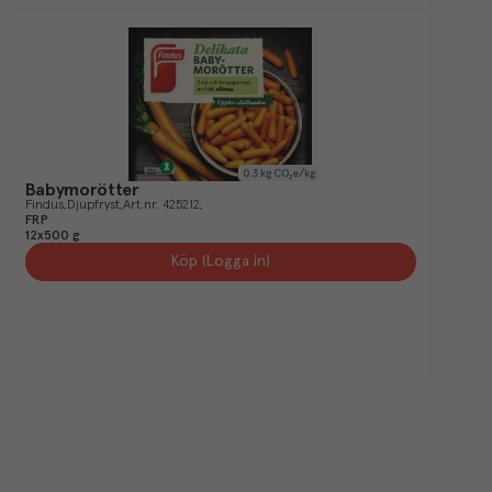
0.3
kg CO₂e/kg
Babymorötter
Findus
Djupfryst
Art.nr.
425212
FRP
12x500 g
Köp (Logga in)