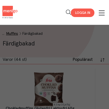
Menigo
LOGGA IN
Muffins
Färdigbakad
Färdigbakad
Varor (44 st)
Populärast
8.2
kg CO₂e/kg
Chokladmuffins Glutenfri Laktosfri 60g