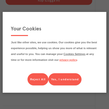
Köp (Logga in)
Your Cookies
Just like other sites, we use cookies. Our cookies give you the best
experience possible, helping us show you more of what is relevant
and useful to you. You can manage your
Cookies Settings
at any
time or for more information visit our
privacy policy
.
8.2
kg CO₂e/kg
Blåbärsmuffins 45g
Grays Bakery
Djupfryst
Art.nr.
401940
FRP
1x30x45 g
Reject All
Yes, I understand
Köp (Logga in)