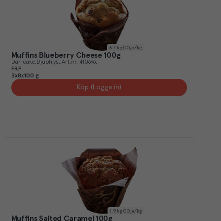
6.7
kg CO₂e/kg
Muffins Blueberry Cheese 100g
Dan cake
Djupfryst
Art.nr.
410696
FRP
3x8x100 g
Köp (Logga in)
1.9
kg CO₂e/kg
Muffins Salted Caramel 100g