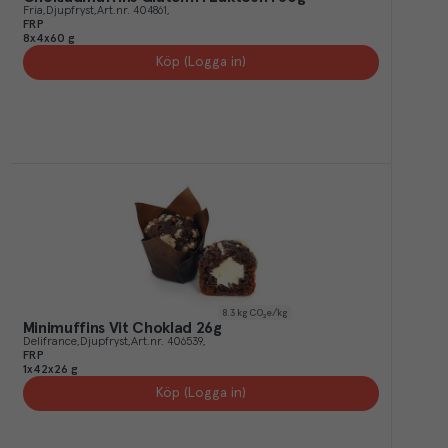
Fria
Djupfryst
Art.nr.
404861
FRP
8x4x60 g
Köp (Logga in)
8.3
kg CO₂e/kg
Minimuffins Vit Choklad 26g
Delifrance
Djupfryst
Art.nr.
406539
FRP
1x42x26 g
Köp (Logga in)