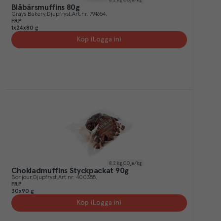
Blåbärsmuffins 80g
Grays Bakery
Djupfryst
Art.nr.
794654
FRP
1x24x80 g
Köp (Logga in)
8.2
kg CO₂e/kg
Chokladmuffins Styckpackat 90g
Bonjour
Djupfryst
Art.nr.
400355
FRP
30x90 g
Köp (Logga in)