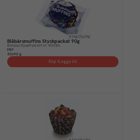
8.2
kg CO₂e/kg
Blåbärsmuffins Styckpackat 90g
Bonjour
Djupfryst
Art.nr.
400361
FRP
30x90 g
Köp (Logga in)
8.2
kg CO₂e/kg