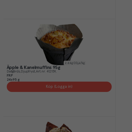
2.6
kg CO₂e/kg
Äpple & Kanelmuffins 95g
Dafgårds
Djupfryst
Art.nr.
412159
FRP
24x95 g
Köp (Logga in)