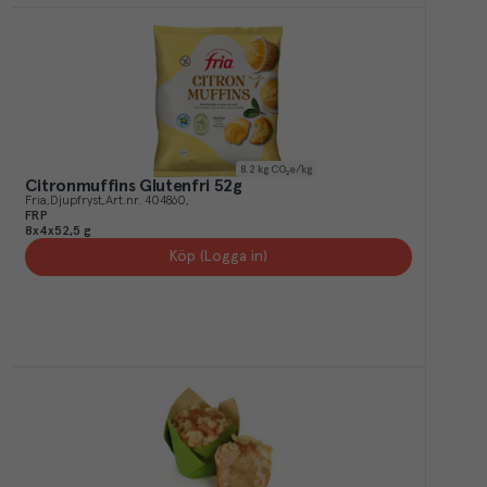
8.2
kg CO₂e/kg
Citronmuffins Glutenfri 52g
Fria
Djupfryst
Art.nr.
404860
FRP
8x4x52,5 g
Köp (Logga in)