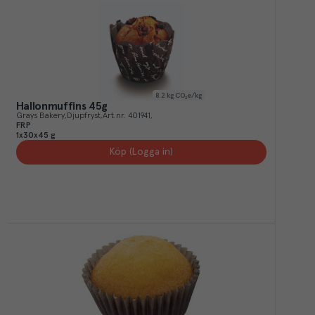
8.2
kg CO₂e/kg
Hallonmuffins 45g
Grays Bakery
Djupfryst
Art.nr.
401941
FRP
1x30x45 g
Köp (Logga in)