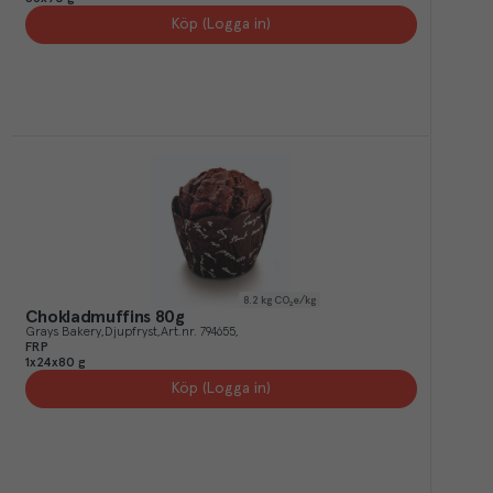
Köp (Logga in)
8.2
kg CO₂e/kg
Chokladmuffins 80g
Grays Bakery
Djupfryst
Art.nr.
794655
FRP
1x24x80 g
Köp (Logga in)