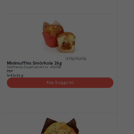
8.3
kg CO₂e/kg
Minimuffins Smörkola 26g
Delifrance
Djupfryst
Art.nr.
406538
FRP
1x42x26 g
Köp (Logga in)