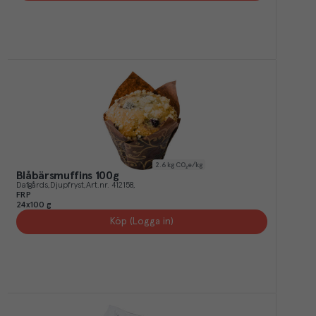
2.6
kg CO₂e/kg
Blåbärsmuffins 100g
Dafgårds
Djupfryst
Art.nr.
412158
FRP
24x100 g
Köp (Logga in)