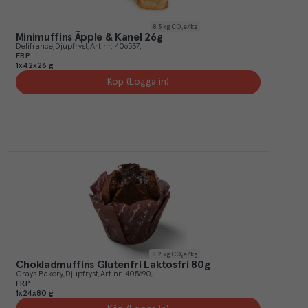
8.3
kg CO₂e/kg
Minimuffins Äpple & Kanel 26g
Delifrance
Djupfryst
Art.nr.
406537
FRP
1x42x26 g
Köp (Logga in)
8.2
kg CO₂e/kg
Chokladmuffins Glutenfri Laktosfri 80g
Grays Bakery
Djupfryst
Art.nr.
405690
FRP
1x24x80 g