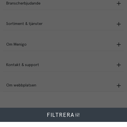
Branscherbjudande
Sortiment & tjänster
Om Menigo
Kontakt & support
Om webbplatsen
FILTRERA
Menigo Foodservice AB
Box 1120, 721 28 Västerås