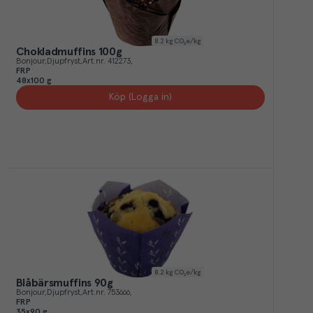
8.2
kg CO₂e/kg
Chokladmuffins 100g
Bonjour
Djupfryst
Art.nr.
412273
FRP
48x100 g
Köp (Logga in)
8.2
kg CO₂e/kg
Blåbärsmuffins 90g
Bonjour
Djupfryst
Art.nr.
753666
FRP
35x90 g