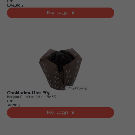
FRP
1x96x80 g
Köp (Logga in)
8.2
kg CO₂e/kg
Chokladmuffins 90g
Bonjour
Djupfryst
Art.nr.
754379
FRP
35x90 g
Köp (Logga in)