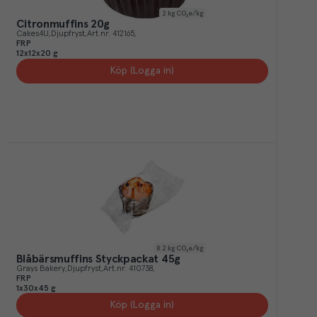
2
kg CO₂e/kg
Citronmuffins 20g
Cakes4U
Djupfryst
Art.nr.
412165
FRP
12x12x20 g
Köp (Logga in)
8.2
kg CO₂e/kg
Blåbärsmuffins Styckpackat 45g
Grays Bakery
Djupfryst
Art.nr.
410738
FRP
1x30x45 g
Köp (Logga in)