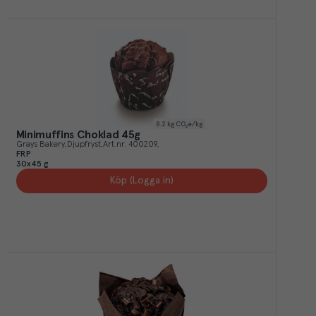
8.2
kg CO₂e/kg
Minimuffins Choklad 45g
Grays Bakery
Djupfryst
Art.nr.
400209
FRP
30x45 g
Köp (Logga in)