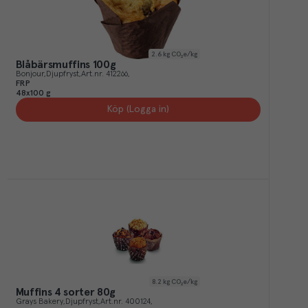
2.6
kg CO₂e/kg
Blåbärsmuffins 100g
Bonjour
Djupfryst
Art.nr.
412266
FRP
48x100 g
Köp (Logga in)
8.2
kg CO₂e/kg
Muffins 4 sorter 80g
Grays Bakery
Djupfryst
Art.nr.
400124